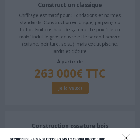
Construction classique
Chiffrage estimatif pour : Fondations et normes
standards. Construction en brique, parpaing ou
béton. Finitions haut de gamme. Le prix "clé en
main" inclut le gros oeuvre et le second oeuvre
(cuisine, peinture, sols...), mais exclut piscine,
jardin et clôture.
À partir de
263 000€ TTC
Je la veux !
Construction ossature bois
Chiffrage estimatif pour : Fondations et normes
Archionline -
Do Not Process My Personal Information