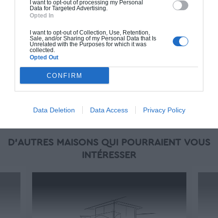
I want to opt-out of processing my Personal
oeuvre (cuisine, peinture, sols...), mais exclut
Data for Targeted Advertising.
Opted In
piscine, jardin et clôture.
I want to opt-out of Collection, Use, Retention,
À partir de
Sale, and/or Sharing of my Personal Data that Is
Unrelated with the Purposes for which it was
304 000€ TTC
collected.
Opted Out
CONFIRM
Je la veux !
Data Deletion
Data Access
Privacy Policy
D'AUTRES MAISONS QUI POURRAIENT VOUS
INTÉRESSER