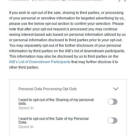
standards. Construction en ossature bois isolé.
Finitions haut de gamme. Le prix "clé en main"
If you wish to opt-out of the sale, sharing to third parties, or processing
inclut le gros oeuvre et le second oeuvre (cuisine,
of your personal or sensitive information for targeted advertising by us,
peinture, sols...), mais exclut piscine, jardin et
please use the below opt-out section to confirm your selection. Please
note that after your opt-out request is processed you may continue
clôture.
seeing interest-based ads based on personal information utilized by us
or personal information disclosed to third parties prior to your opt-out.
À partir de
You may separately opt-out of the further disclosure of your personal
263 000€ TTC
information by third parties on the IAB’s list of downstream participants.
This information may also be disclosed by us to third parties on the
IAB’s List of Downstream Participants
that may further disclose it to
Je la veux !
other third parties.
Personal Data Processing Opt Outs
I want to opt-out of the Sharing of my personal
Construction BBC
data.
Opted In
Chiffrage estimatif pour : Fondations et normes
I want to opt-out of the Sale of my Personal
standards. Construction en bloc coffrant isolant
Data.
(RT 2020). Finitions haut de gamme. Le prix "clé
Opted In
en main" inclut le gros oeuvre et le second