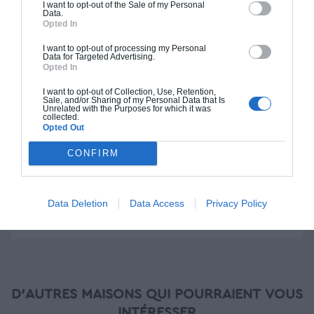
I want to opt-out of the Sale of my Personal
Construction BBC
Data.
Opted In
Chiffrage estimatif pour : Fondations et normes
I want to opt-out of processing my Personal
standards. Construction en bloc coffrant isolant
Data for Targeted Advertising.
Opted In
(RT 2020). Finitions haut de gamme. Le prix "clé
en main" inclut le gros oeuvre et le second
I want to opt-out of Collection, Use, Retention,
oeuvre (cuisine, peinture, sols...), mais exclut
Sale, and/or Sharing of my Personal Data that Is
Unrelated with the Purposes for which it was
piscine, jardin et clôture.
collected.
Opted Out
À partir de
CONFIRM
485 000€ TTC
Je la veux !
Data Deletion
Data Access
Privacy Policy
D'AUTRES MAISONS QUI POURRAIENT VOUS
INTÉRESSER