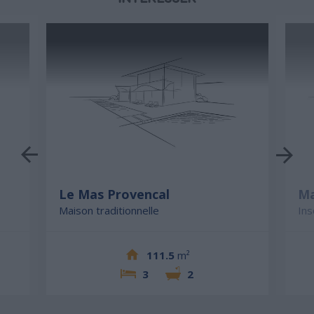
Le Mas Provencal
Ma
Maison traditionnelle
Ins
111.5
m²
3
2