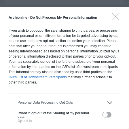
Archionline -
Do Not Process My Personal Information
Construction ossature bois
If you wish to opt-out of the sale, sharing to third parties, or processing
Chiffrage estimatif pour : Fondations et normes
of your personal or sensitive information for targeted advertising by us,
standards. Construction en ossature bois isolé.
please use the below opt-out section to confirm your selection. Please
Finitions haut de gamme. Le prix "clé en main"
note that after your opt-out request is processed you may continue
seeing interest-based ads based on personal information utilized by us
inclut le gros oeuvre et le second oeuvre (cuisine,
or personal information disclosed to third parties prior to your opt-out.
peinture, sols...), mais exclut piscine, jardin et
You may separately opt-out of the further disclosure of your personal
clôture.
information by third parties on the IAB’s list of downstream participants.
This information may also be disclosed by us to third parties on the
À partir de
IAB’s List of Downstream Participants
that may further disclose it to
418 000€ TTC
other third parties.
Je la veux !
Personal Data Processing Opt Outs
I want to opt-out of the Sharing of my personal
data.
Opted In