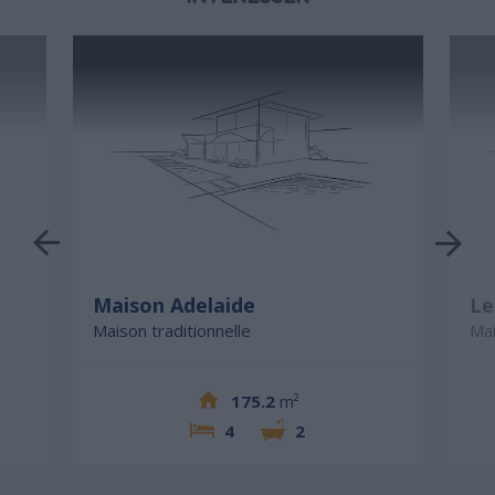
Maison Adelaide
Le
Maison traditionnelle
Mai
175.2
m²
4
2