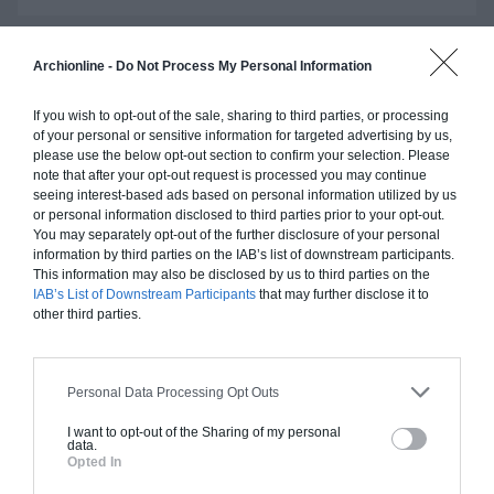
Archionline -
Do Not Process My Personal Information
Construction ossature bois
If you wish to opt-out of the sale, sharing to third parties, or processing
Chiffrage estimatif pour : Fondations et normes
of your personal or sensitive information for targeted advertising by us,
standards. Construction en ossature bois isolé.
please use the below opt-out section to confirm your selection. Please
Finitions haut de gamme. Le prix "clé en main"
note that after your opt-out request is processed you may continue
seeing interest-based ads based on personal information utilized by us
inclut le gros oeuvre et le second oeuvre (cuisine,
or personal information disclosed to third parties prior to your opt-out.
peinture, sols...), mais exclut piscine, jardin et
You may separately opt-out of the further disclosure of your personal
clôture.
information by third parties on the IAB’s list of downstream participants.
This information may also be disclosed by us to third parties on the
À partir de
IAB’s List of Downstream Participants
that may further disclose it to
132 000€ TTC
other third parties.
Je la veux !
Personal Data Processing Opt Outs
I want to opt-out of the Sharing of my personal
data.
Opted In