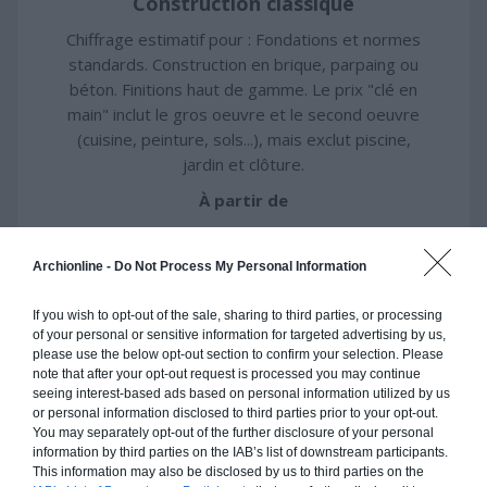
Construction classique
Chiffrage estimatif pour : Fondations et normes
standards. Construction en brique, parpaing ou
béton. Finitions haut de gamme. Le prix "clé en
main" inclut le gros oeuvre et le second oeuvre
(cuisine, peinture, sols...), mais exclut piscine,
jardin et clôture.
À partir de
332 000€ TTC
Archionline -
Do Not Process My Personal Information
Je la veux !
If you wish to opt-out of the sale, sharing to third parties, or processing
of your personal or sensitive information for targeted advertising by us,
please use the below opt-out section to confirm your selection. Please
note that after your opt-out request is processed you may continue
seeing interest-based ads based on personal information utilized by us
or personal information disclosed to third parties prior to your opt-out.
Construction ossature bois
You may separately opt-out of the further disclosure of your personal
information by third parties on the IAB’s list of downstream participants.
Chiffrage estimatif pour : Fondations et normes
This information may also be disclosed by us to third parties on the
standards. Construction en ossature bois isolé.