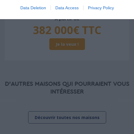
oeuvre (cuisine, peinture, sols...), mais exclut
Data Deletion
Data Access
Privacy Policy
piscine, jardin et clôture.
À partir de
382 000€ TTC
Je la veux !
D'AUTRES MAISONS QUI POURRAIENT VOUS
INTÉRESSER
Découvrir toutes nos maisons