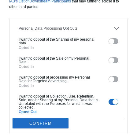
IAB’s List of Downstream Participants
that may further disclose it to
Finitions haut de gamme. Le prix "clé en main"
other third parties.
inclut le gros oeuvre et le second oeuvre (cuisine,
peinture, sols...), mais exclut piscine, jardin et
clôture.
Personal Data Processing Opt Outs
À partir de
I want to opt-out of the Sharing of my personal
data.
332 000€ TTC
Opted In
I want to opt-out of the Sale of my Personal
Data.
Je la veux !
Opted In
I want to opt-out of processing my Personal
Data for Targeted Advertising.
Opted In
I want to opt-out of Collection, Use, Retention,
Construction BBC
Sale, and/or Sharing of my Personal Data that Is
Unrelated with the Purposes for which it was
collected.
Chiffrage estimatif pour : Fondations et normes
Opted Out
standards. Construction en bloc coffrant isolant
CONFIRM
(RT 2020). Finitions haut de gamme. Le prix "clé
en main" inclut le gros oeuvre et le second