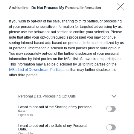
Construction ossature bois
Archionline -
Do Not Process My Personal Information
Chiffrage estimatif pour : Fondations et normes
standards. Construction en ossature bois isolé.
If you wish to opt-out of the sale, sharing to third parties, or processing
Finitions haut de gamme. Le prix "clé en main"
of your personal or sensitive information for targeted advertising by us,
please use the below opt-out section to confirm your selection. Please
inclut le gros oeuvre et le second oeuvre (cuisine,
note that after your opt-out request is processed you may continue
peinture, sols...), mais exclut piscine, jardin et
seeing interest-based ads based on personal information utilized by us
clôture.
or personal information disclosed to third parties prior to your opt-out.
You may separately opt-out of the further disclosure of your personal
À partir de
information by third parties on the IAB’s list of downstream participants.
253 000€ TTC
This information may also be disclosed by us to third parties on the
IAB’s List of Downstream Participants
that may further disclose it to
other third parties.
Je la veux !
Personal Data Processing Opt Outs
I want to opt-out of the Sharing of my personal
data.
Opted In
Construction BBC
I want to opt-out of the Sale of my Personal
Chiffrage estimatif pour : Fondations et normes
Data.
Opted In