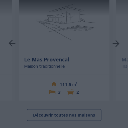
Le Mas Provencal
Ma
Maison traditionnelle
Ins
111.5
m²
3
2
Découvrir toutes nos maisons