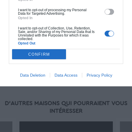
standards. Construction en bloc coffrant isolant
(RT 2020). Finitions haut de gamme. Le prix "clé
I want to opt-out of processing my Personal
Data for Targeted Advertising.
en main" inclut le gros oeuvre et le second
Opted In
oeuvre (cuisine, peinture, sols...), mais exclut
I want to opt-out of Collection, Use, Retention,
piscine, jardin et clôture.
Sale, and/or Sharing of my Personal Data that Is
Unrelated with the Purposes for which it was
À partir de
collected.
Opted Out
291 000€ TTC
CONFIRM
Je la veux !
Data Deletion
Data Access
Privacy Policy
D'AUTRES MAISONS QUI POURRAIENT VOUS
INTÉRESSER