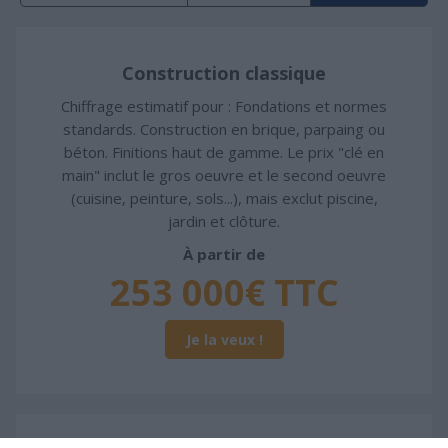
Construction classique
Chiffrage estimatif pour : Fondations et normes
standards. Construction en brique, parpaing ou
béton. Finitions haut de gamme. Le prix "clé en
main" inclut le gros oeuvre et le second oeuvre
(cuisine, peinture, sols...), mais exclut piscine,
jardin et clôture.
À partir de
253 000€ TTC
Je la veux !