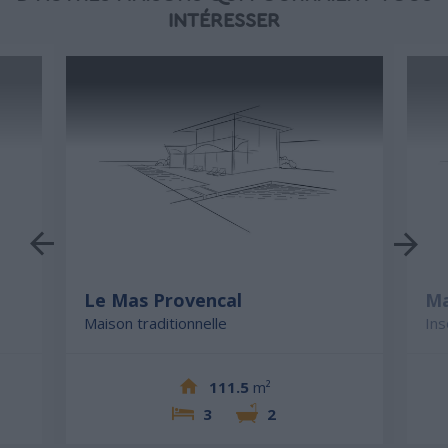
INTÉRESSER
Le Mas Provencal
Ma
Maison traditionnelle
Ins
111.5
m²
3
2