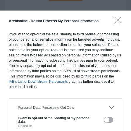
Archionline -
Do Not Process My Personal Information
Construction ossature bois
If you wish to opt-out of the sale, sharing to third parties, or processing
Chiffrage estimatif pour : Fondations et normes
of your personal or sensitive information for targeted advertising by us,
please use the below opt-out section to confirm your selection. Please
standards. Construction en ossature bois isolé.
note that after your opt-out request is processed you may continue
Finitions haut de gamme. Le prix "clé en main"
seeing interest-based ads based on personal information utilized by us
inclut le gros oeuvre et le second oeuvre (cuisine,
or personal information disclosed to third parties prior to your opt-out.
You may separately opt-out of the further disclosure of your personal
peinture, sols...), mais exclut piscine, jardin et
information by third parties on the IAB’s list of downstream participants.
clôture.
This information may also be disclosed by us to third parties on the
IAB’s List of Downstream Participants
that may further disclose it to
À partir de
other third parties.
278 000€ TTC
Personal Data Processing Opt Outs
Je la veux !
I want to opt-out of the Sharing of my personal
data.
Opted In