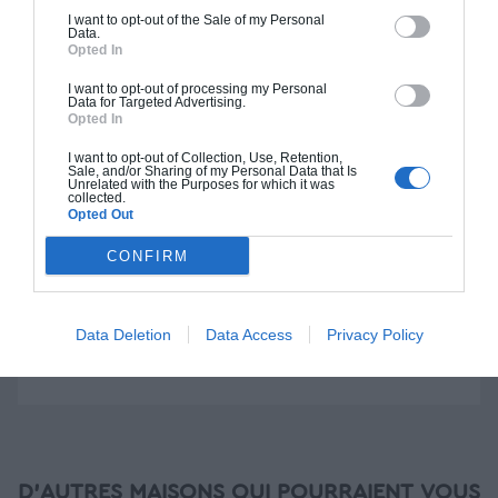
I want to opt-out of the Sale of my Personal
Data.
Construction BBC
Opted In
Chiffrage estimatif pour : Fondations et normes
I want to opt-out of processing my Personal
Data for Targeted Advertising.
standards. Construction en bloc coffrant isolant
Opted In
(RT 2020). Finitions haut de gamme. Le prix "clé
I want to opt-out of Collection, Use, Retention,
en main" inclut le gros oeuvre et le second
Sale, and/or Sharing of my Personal Data that Is
oeuvre (cuisine, peinture, sols...), mais exclut
Unrelated with the Purposes for which it was
collected.
piscine, jardin et clôture.
Opted Out
À partir de
CONFIRM
320 000€ TTC
Data Deletion
Data Access
Privacy Policy
Je la veux !
D'AUTRES MAISONS QUI POURRAIENT VOUS