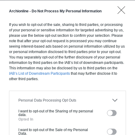
Construction ossature bois
Archionline -
Do Not Process My Personal Information
Chiffrage estimatif pour : Fondations et normes
If you wish to opt-out of the sale, sharing to third parties, or processing
standards. Construction en ossature bois isolé.
of your personal or sensitive information for targeted advertising by us,
Finitions haut de gamme. Le prix "clé en main"
please use the below opt-out section to confirm your selection. Please
inclut le gros oeuvre et le second oeuvre (cuisine,
note that after your opt-out request is processed you may continue
seeing interest-based ads based on personal information utilized by us
peinture, sols...), mais exclut piscine, jardin et
or personal information disclosed to third parties prior to your opt-out.
clôture.
You may separately opt-out of the further disclosure of your personal
information by third parties on the IAB’s list of downstream participants.
À partir de
This information may also be disclosed by us to third parties on the
311 000€ TTC
IAB’s List of Downstream Participants
that may further disclose it to
other third parties.
Je la veux !
Personal Data Processing Opt Outs
I want to opt-out of the Sharing of my personal
data.
Opted In
Construction BBC
I want to opt-out of the Sale of my Personal
Data.