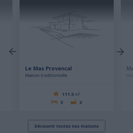
Le Mas Provencal
Ma
Maison traditionnelle
Ins
111.5
m²
3
2
Découvrir toutes nos maisons