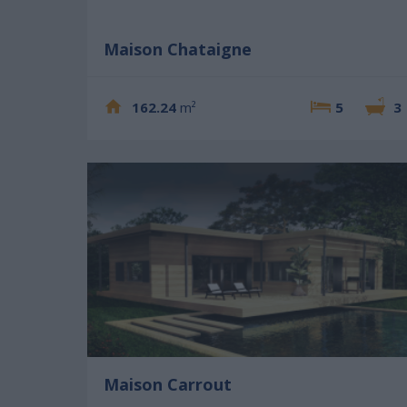
Maison Chataigne
162.24
m²
5
3
Maison Carrout