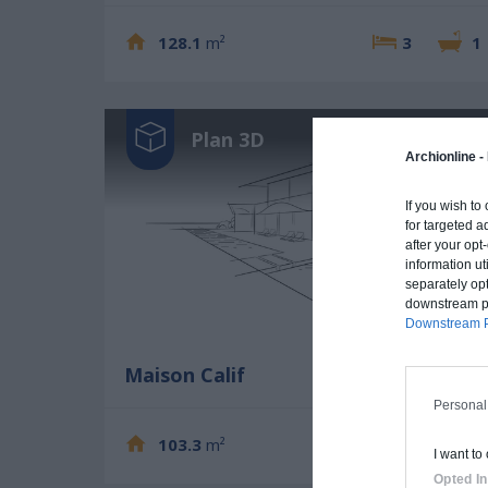
128.1
m²
3
1
Plan 3D
Archionline -
If you wish to
for targeted a
after your op
information ut
separately opt
downstream par
Downstream P
Maison Calif
Personal
103.3
m²
2
1
I want to
Opted In