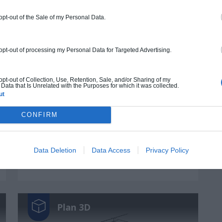
 opt-out of the Sale of my Personal Data.
Plan 3D
 opt-out of processing my Personal Data for Targeted Advertising.
 opt-out of Collection, Use, Retention, Sale, and/or Sharing of my
Data that Is Unrelated with the Purposes for which it was collected.
ut
CONFIRM
Maison Boulenc
Data Deletion
Data Access
Privacy Policy
74.4
m²
2
1
Plan 3D