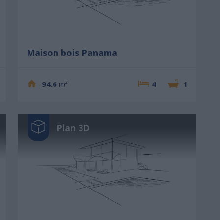
Maison bois Panama
94.6
m²
4
1
Plan 3D