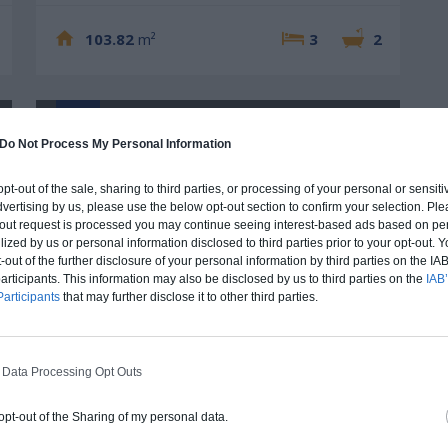
103.82
m²
3
2
Plan 3D
Do Not Process My Personal Information
 opt-out of the sale, sharing to third parties, or processing of your personal or sensit
dvertising by us, please use the below opt-out section to confirm your selection. Ple
t-out request is processed you may continue seeing interest-based ads based on pe
ilized by us or personal information disclosed to third parties prior to your opt-out.
-out of the further disclosure of your personal information by third parties on the IAB’
ticipants. This information may also be disclosed by us to third parties on the
IAB’
articipants
that may further disclose it to other third parties.
Maison Cadillac
 Data Processing Opt Outs
150.4
m²
3
1
 opt-out of the Sharing of my personal data.