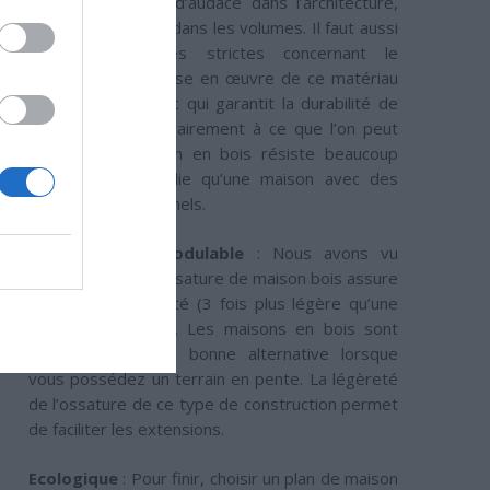
bois permet plus d’audace dans l’architecture,
plus de souplesse dans les volumes. Il faut aussi
noter les normes strictes concernant le
traitement et la mise en œuvre de ce matériau
en font un élément qui garantit la durabilité de
ces maisons. Contrairement à ce que l’on peut
penser une maison en bois résiste beaucoup
mieux à un incendie qu’une maison avec des
matériaux traditionnels.
Adaptable et Modulable
: Nous avons vu
précédemment l’ossature de maison bois assure
une grande légèreté (3 fois plus légère qu’une
maison maçonnée). Les maisons en bois sont
donc souvent une bonne alternative lorsque
vous possédez un terrain en pente. La légèreté
de l’ossature de ce type de construction permet
de faciliter les extensions.
Ecologique
: Pour finir, choisir un plan de maison