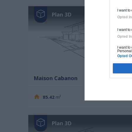
I want to
Plan 3D
Opted In
I want to
Opted In
I want to
Personal 
Opted O
Maison Cabanon
85.42
m²
3
2
Plan 3D