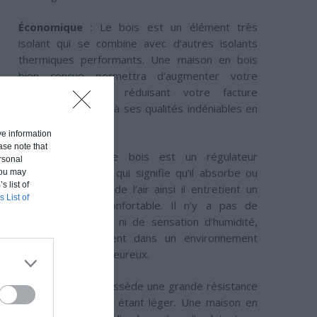
Économique
: Le bois est un élément très
isolant qui se combine avec d’autres isolants
thermiques performants. Une maison en bois
bien conçue permettra d’augmenter votre
confort tout en réduisant votre facture
énergétique grâce à ses qualités indéniables en
terme d’isolation.
ive information
ase note that
Confortable
: Le bois est un régulateur
rsonal
hygrométrique, ce qui signifie qu’il absorbe ou
 You may
s list of
restitue l’humidité de l’air ainsi il entretient un
s List of
climat saint et confortable. Il n’y a pas de
sensation de froid ni de sensation d’humidité,
ses habitants vivent dans un environnement
serein, doux et chaleureux.
Solide
: Le bois possède une grande résistance
mécanique tout en étant léger. Une maison en