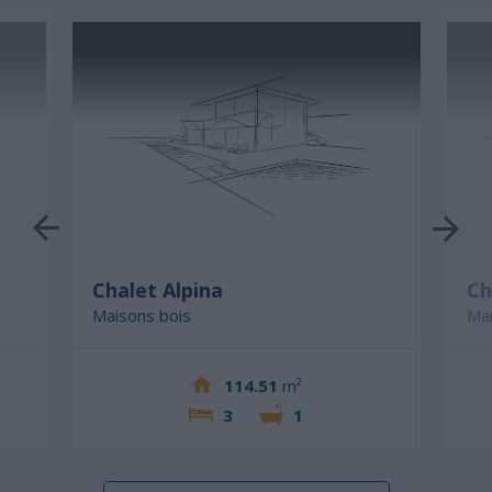
Chalet Alpina
Ch
Maisons bois
Mai
114.51
m²
3
1