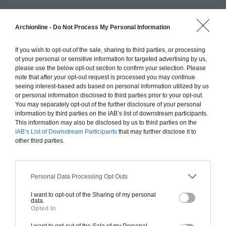
Archionline -
Do Not Process My Personal Information
Construction ossature bois
Chiffrage estimatif pour : Fondations et normes
If you wish to opt-out of the sale, sharing to third parties, or processing
of your personal or sensitive information for targeted advertising by us,
standards. Construction en ossature bois isolé.
please use the below opt-out section to confirm your selection. Please
Finitions haut de gamme. Le prix "clé en main"
note that after your opt-out request is processed you may continue
inclut le gros oeuvre et le second oeuvre (cuisine,
seeing interest-based ads based on personal information utilized by us
or personal information disclosed to third parties prior to your opt-out.
peinture, sols...), mais exclut piscine, jardin et
You may separately opt-out of the further disclosure of your personal
clôture.
information by third parties on the IAB’s list of downstream participants.
This information may also be disclosed by us to third parties on the
À partir de
IAB’s List of Downstream Participants
that may further disclose it to
199 000€ TTC
other third parties.
Je la veux !
Personal Data Processing Opt Outs
I want to opt-out of the Sharing of my personal
data.
Opted In