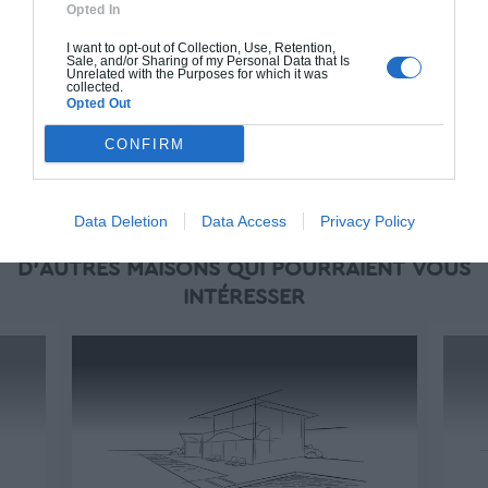
Opted In
À partir de
I want to opt-out of Collection, Use, Retention,
271 000€ TTC
Sale, and/or Sharing of my Personal Data that Is
Unrelated with the Purposes for which it was
collected.
Opted Out
Je la veux !
CONFIRM
Data Deletion
Data Access
Privacy Policy
D'AUTRES MAISONS QUI POURRAIENT VOUS
INTÉRESSER