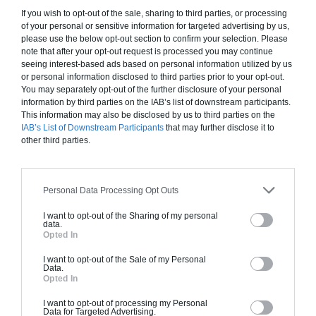
inclut le gros oeuvre et le second oeuvre (cuisine,
If you wish to opt-out of the sale, sharing to third parties, or processing
peinture, sols...), mais exclut piscine, jardin et
of your personal or sensitive information for targeted advertising by us,
clôture.
please use the below opt-out section to confirm your selection. Please
note that after your opt-out request is processed you may continue
À partir de
seeing interest-based ads based on personal information utilized by us
or personal information disclosed to third parties prior to your opt-out.
233 000€ TTC
You may separately opt-out of the further disclosure of your personal
information by third parties on the IAB’s list of downstream participants.
This information may also be disclosed by us to third parties on the
Je la veux !
IAB’s List of Downstream Participants
that may further disclose it to
other third parties.
Personal Data Processing Opt Outs
Construction BBC
I want to opt-out of the Sharing of my personal
data.
Chiffrage estimatif pour : Fondations et normes
Opted In
standards. Construction en bloc coffrant isolant
I want to opt-out of the Sale of my Personal
(RT 2020). Finitions haut de gamme. Le prix "clé
Data.
en main" inclut le gros oeuvre et le second
Opted In
oeuvre (cuisine, peinture, sols...), mais exclut
I want to opt-out of processing my Personal
piscine, jardin et clôture.
Data for Targeted Advertising.