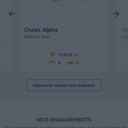
Chalet Alpina
Ch
Maisons bois
Mai
114.51
m²
3
1
Découvrir toutes nos maisons
NOS ENGAGEMENTS
Vous permettre de mieux construire, mieux rénover et