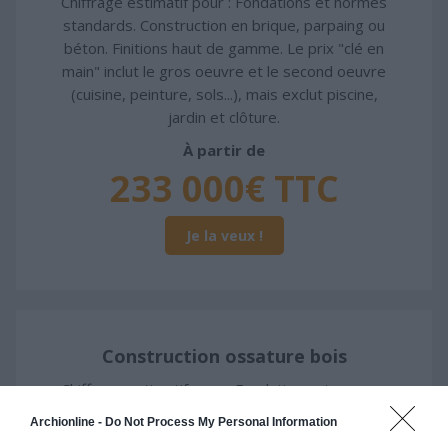
Chiffrage estimatif pour : Fondations et normes
standards. Construction en brique, parpaing ou
béton. Finitions haut de gamme. Le prix "clé en
main" inclut le gros oeuvre et le second oeuvre
(cuisine, peinture, sols...), mais exclut piscine,
jardin et clôture.
À partir de
233 000€ TTC
Je la veux !
Construction ossature bois
Chiffrage estimatif pour : Fondations et normes
standards. Construction en ossature bois isolé.
Archionline -
Do Not Process My Personal Information
Finitions haut de gamme. Le prix "clé en main"