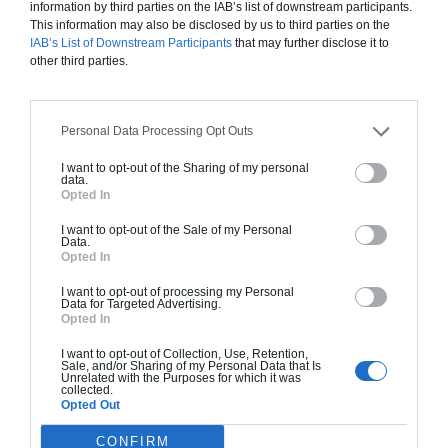
des cheminées sont déjà existantes, assurez-vous de leur
information by third parties on the IAB’s list of downstream participants.
bon fonctionnement et de leur propreté pour vous préserver
This information may also be disclosed by us to third parties on the
IAB’s List of Downstream Participants
that may further disclose it to
d’un effondrement intérieur. Si vous envisagez l’achat d’une
other third parties.
maison, n’hésitez pas à faire un tour d’inspection sérieux de
l’extérieur. Un élément clé est la toiture, dont le mauvais état
garantira des coûts en travaux importants. En effet le faîtage,
Personal Data Processing Opt Outs
la jointure entre les deux parties du toit, assure l’étanchéité et
la solidité de la bâtisse. Si vous faites une inspection, cherchez
I want to opt-out of the Sharing of my personal
data.
les éventuelles traces de porosité, d’humidité ou de fuites, et
Opted In
testez la bonne fixation des tuiles et jointures. Tant que vous
y êtes, jetez un coup d’œil aux gouttières : elles ne doivent
I want to opt-out of the Sale of my Personal
Data.
pas fuir.
Opted In
I want to opt-out of processing my Personal
Data for Targeted Advertising.
Estimez votre projet
Opted In
I want to opt-out of Collection, Use, Retention,
Sale, and/or Sharing of my Personal Data that Is
Unrelated with the Purposes for which it was
collected.
Opted Out
CONFIRM