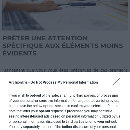
PRÊTER UNE ATTENTION
SPÉCIFIQUE AUX ÉLÉMENTS MOINS
ÉVIDENTS
Maintenant que vous vous êtes préservés de ces premiers
écueils bien visibles dans votre futur bien immobilier, prêtez
Archionline -
Do Not Process My Personal Information
une attention spécifique aux éléments moins évidents. On
retrouve en premier lieu tous le
gros œuvre
qui améliorerait
If you wish to opt-out of the sale, sharing to third parties, or processing
votre confort, et qui est aux abonnés absents dans votre
of your personal or sensitive information for targeted advertising by us,
potentiel logement. Réfléchissez à la pose éventuelle d’une ou
please use the below opt-out section to confirm your selection. Please
plusieurs cheminées, ou encore à un possible besoin de
note that after your opt-out request is processed you may continue
ravalement d’une façade
en pierre. Ces rénovations impliquent
seeing interest-based ads based on personal information utilized by us
or personal information disclosed to third parties prior to your opt-out.
évidemment des coûts supplémentaires plutôt onéreux. Si
You may separately opt-out of the further disclosure of your personal