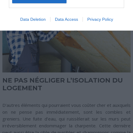
Data Deletion
Data Access
Privacy Policy
NE PAS NÉGLIGER L’ISOLATION DU
LOGEMENT
D’autres éléments qui pourraient vous coûter cher et auxquels
on ne pense pas immédiatement, sont les combles et
greniers. Une fuite d’eau, qui ruissèlerait sur les murs peut
irréversiblement endommager la charpente. Cette dernière
peut aussi être la cible de nuisibles et champignons comme la