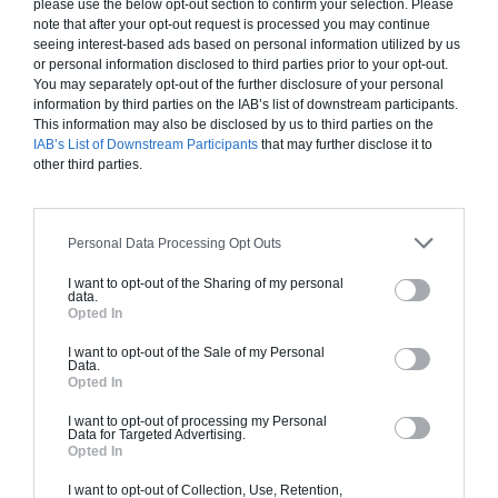
please use the below opt-out section to confirm your selection. Please
conservation. Ce n’est qu’une fois cette étape passée que les
note that after your opt-out request is processed you may continue
plans architecturaux peuvent être conçus. Sur cette base,
les
seeing interest-based ads based on personal information utilized by us
demandes de permis et les autorisations
sont demandées
or personal information disclosed to third parties prior to your opt-out.
aux autorités locales, un budget et un calendrier sont pensés
You may separately opt-out of the further disclosure of your personal
information by third parties on the IAB’s list of downstream participants.
pour le suivi du chantier
This information may also be disclosed by us to third parties on the
IAB’s List of Downstream Participants
that may further disclose it to
other third parties.
Personal Data Processing Opt Outs
I want to opt-out of the Sharing of my personal
data.
Opted In
I want to opt-out of the Sale of my Personal
Data.
Opted In
I want to opt-out of processing my Personal
Data for Targeted Advertising.
Opted In
I want to opt-out of Collection, Use, Retention,