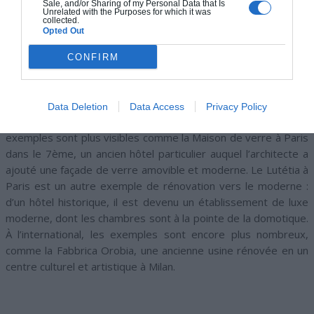
Sale, and/or Sharing of my Personal Data that Is
Unrelated with the Purposes for which it was
collected.
Opted Out
DES EXEMPLES DE RÉNOVATION RÉUSSIES
CONFIRM
De nombreux exemples de rénovations de l’ancien au
moderne existent, dont la plupart sont discrets, car la
Data Deletion
Data Access
Privacy Policy
différence se voit surtout à l’intérieur. Toutefois plusieurs
exemples sont plus visibles comme la Maison de verre à Paris
dans le 7ème, un ancien hôtel particulier auquel l’architecte a
ajouté une façade de verre amovible et moderne. Le Lutétia à
Paris est un autre exemple de rénovation vers le moderne :
d’un hôtel historique, il est devenu un établissement de luxe
moderne, dont les chambres sont à la pointe de la domotique.
À l’international, les exemples sont encore plus nombreux,
comme la Fabbrica Orobia, une ancienne usine rénovée en un
centre culturel et artistique à Milan.