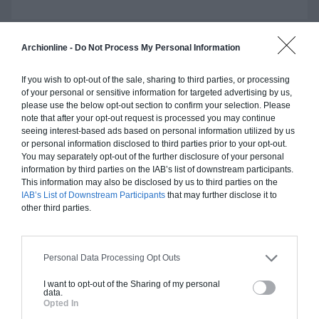
Archionline -
Do Not Process My Personal Information
Construction ossature bois
If you wish to opt-out of the sale, sharing to third parties, or processing
Chiffrage estimatif pour : Fondations et normes
of your personal or sensitive information for targeted advertising by us,
standards. Construction en ossature bois isolé.
please use the below opt-out section to confirm your selection. Please
note that after your opt-out request is processed you may continue
Finitions haut de gamme. Le prix "clé en main"
seeing interest-based ads based on personal information utilized by us
inclut le gros oeuvre et le second oeuvre (cuisine,
or personal information disclosed to third parties prior to your opt-out.
peinture, sols...), mais exclut piscine, jardin et
You may separately opt-out of the further disclosure of your personal
information by third parties on the IAB’s list of downstream participants.
clôture.
This information may also be disclosed by us to third parties on the
À partir de
IAB’s List of Downstream Participants
that may further disclose it to
other third parties.
180 000€ TTC
Je la veux !
Personal Data Processing Opt Outs
I want to opt-out of the Sharing of my personal
data.
Opted In