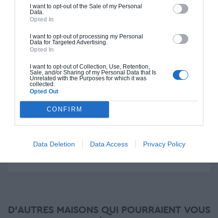
I want to opt-out of the Sale of my Personal
Data.
Construction BBC
Opted In
Chiffrage estimatif pour : Fondations et normes
I want to opt-out of processing my Personal
standards. Construction en bloc coffrant isolant
Data for Targeted Advertising.
Opted In
(RT 2020). Finitions haut de gamme. Le prix "clé
en main" inclut le gros oeuvre et le second
I want to opt-out of Collection, Use, Retention,
Sale, and/or Sharing of my Personal Data that Is
oeuvre (cuisine, peinture, sols...), mais exclut
Unrelated with the Purposes for which it was
collected.
piscine, jardin et clôture.
Opted Out
À partir de
CONFIRM
203 000€ TTC
Data Deletion
Data Access
Privacy Policy
Je la veux !
D'AUTRES MAISONS QUI POURRAIENT VOUS