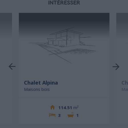
INTÉRESSER
Chalet Alpina
Ch
Maisons bois
Mai
114.51
m²
3
1