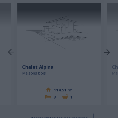
Chalet Alpina
Ch
Maisons bois
Mai
114.51
m²
3
1