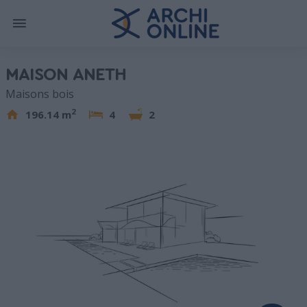
MAISON ANETH
Maisons bois
2
196.14 m
4
2