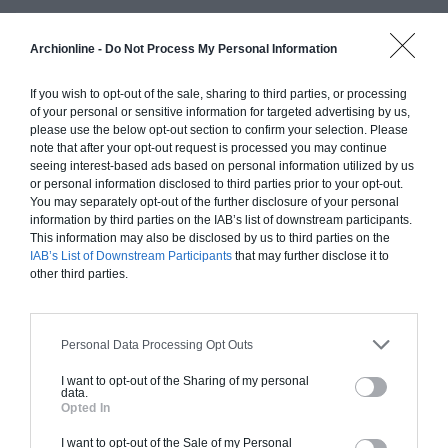
Archionline -
Do Not Process My Personal Information
Construction ossature bois
Chiffrage estimatif pour : Fondations et normes
If you wish to opt-out of the sale, sharing to third parties, or processing
standards. Construction en ossature bois isolé.
of your personal or sensitive information for targeted advertising by us,
please use the below opt-out section to confirm your selection. Please
Finitions haut de gamme. Le prix "clé en main"
note that after your opt-out request is processed you may continue
inclut le gros oeuvre et le second oeuvre (cuisine,
seeing interest-based ads based on personal information utilized by us
peinture, sols...), mais exclut piscine, jardin et
or personal information disclosed to third parties prior to your opt-out.
You may separately opt-out of the further disclosure of your personal
clôture.
information by third parties on the IAB’s list of downstream participants.
À partir de
This information may also be disclosed by us to third parties on the
IAB’s List of Downstream Participants
that may further disclose it to
380 000€ TTC
other third parties.
Je la veux !
Personal Data Processing Opt Outs
I want to opt-out of the Sharing of my personal
data.
Opted In
Construction BBC
I want to opt-out of the Sale of my Personal