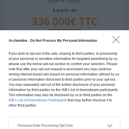
jardin et clôture.
À partir de
336 000€ TTC
Je la veux !
Archionline -
Do Not Process My Personal Information
If you wish to opt-out of the sale, sharing to third parties, or processing
of your personal or sensitive information for targeted advertising by us,
please use the below opt-out section to confirm your selection. Please
Construction ossature bois
note that after your opt-out request is processed you may continue
seeing interest-based ads based on personal information utilized by us
Chiffrage estimatif pour : Fondations et normes
or personal information disclosed to third parties prior to your opt-out.
You may separately opt-out of the further disclosure of your personal
standards. Construction en ossature bois isolé.
information by third parties on the IAB’s list of downstream participants.
Finitions haut de gamme. Le prix "clé en main"
This information may also be disclosed by us to third parties on the
inclut le gros oeuvre et le second oeuvre (cuisine,
IAB’s List of Downstream Participants
that may further disclose it to
peinture, sols...), mais exclut piscine, jardin et
other third parties.
clôture.
À partir de
Personal Data Processing Opt Outs