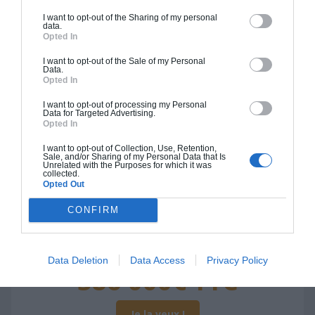
336 000€ TTC
I want to opt-out of the Sharing of my personal
data.
Opted In
Je la veux !
I want to opt-out of the Sale of my Personal
Data.
Opted In
I want to opt-out of processing my Personal
Data for Targeted Advertising.
Construction BBC
Opted In
Chiffrage estimatif pour : Fondations et normes
I want to opt-out of Collection, Use, Retention,
Sale, and/or Sharing of my Personal Data that Is
standards. Construction en bloc coffrant isolant
Unrelated with the Purposes for which it was
collected.
(RT 2020). Finitions haut de gamme. Le prix "clé
Opted Out
en main" inclut le gros oeuvre et le second
CONFIRM
oeuvre (cuisine, peinture, sols...), mais exclut
piscine, jardin et clôture.
À partir de
Data Deletion
Data Access
Privacy Policy
386 000€ TTC
Je la veux !