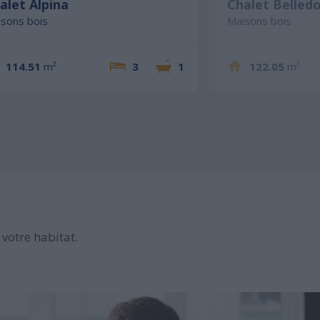
alet Alpina
Chalet Belled
sons bois
Maisons bois
114.51
m²
3
1
122.05
m²
votre habitat.