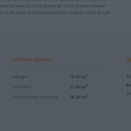
chitecte pour la construction de votre propre maison
cte et les bons professionnels pour réaliser votre projet
Surface annexe
S
Garage :
16.02 m²
To
Em
Terrasse :
21.84 m²
To
Terrasse non couverte :
26.36 m²