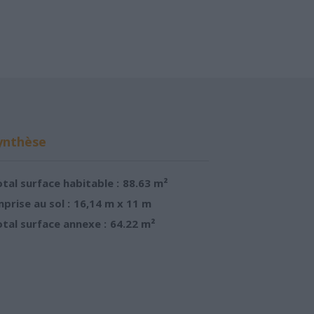
ynthèse
tal surface habitable :
88.63 m²
prise au sol :
16,14 m x 11 m
tal surface annexe :
64.22 m²