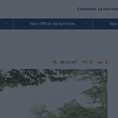
Comment ça marche
Nos Offres de Services
Nos
2
88.63 m
3
2