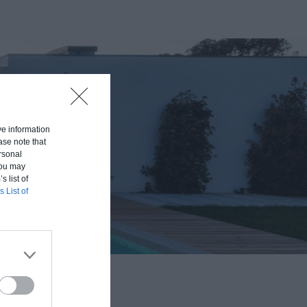
ive information
ase note that
rsonal
 You may
s list of
s List of