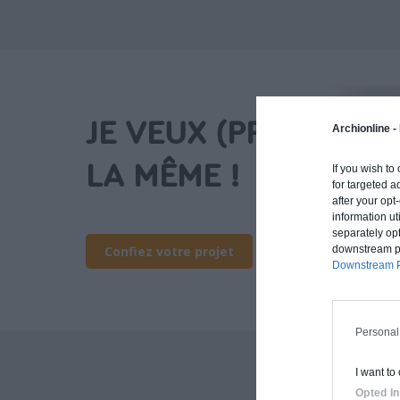
JE VEUX (PRESQUE)
Archionline -
LA MÊME !
If you wish to
for targeted a
after your op
information ut
separately opt
downstream par
Confiez votre projet
Downstream P
Personal
I want to
Opted In