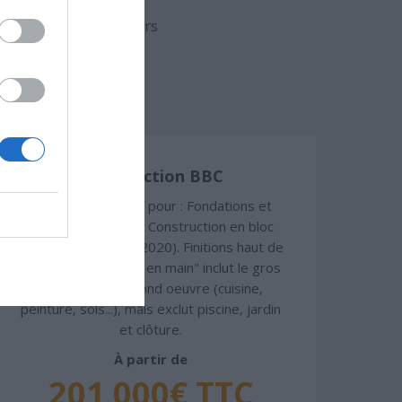
aison en fonction du
uvert (hors d'eau, hors
Construction BBC
Chiffrage estimatif pour : Fondations et
normes standards. Construction en bloc
coffrant isolant (RT 2020). Finitions haut de
gamme. Le prix "clé en main" inclut le gros
oeuvre et le second oeuvre (cuisine,
peinture, sols...), mais exclut piscine, jardin
et clôture.
À partir de
201 000€ TTC