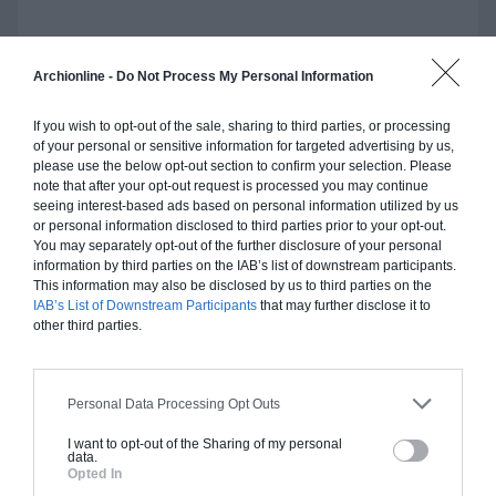
Archionline -
Do Not Process My Personal Information
Construction ossature bois
If you wish to opt-out of the sale, sharing to third parties, or processing
Chiffrage estimatif pour : Fondations et normes
of your personal or sensitive information for targeted advertising by us,
please use the below opt-out section to confirm your selection. Please
standards. Construction en ossature bois isolé.
note that after your opt-out request is processed you may continue
Finitions haut de gamme. Le prix "clé en main"
seeing interest-based ads based on personal information utilized by us
inclut le gros oeuvre et le second oeuvre (cuisine,
or personal information disclosed to third parties prior to your opt-out.
peinture, sols...), mais exclut piscine, jardin et
You may separately opt-out of the further disclosure of your personal
information by third parties on the IAB’s list of downstream participants.
clôture.
This information may also be disclosed by us to third parties on the
IAB’s List of Downstream Participants
that may further disclose it to
À partir de
other third parties.
296 000€ TTC
Je la veux !
Personal Data Processing Opt Outs
I want to opt-out of the Sharing of my personal
data.
Opted In