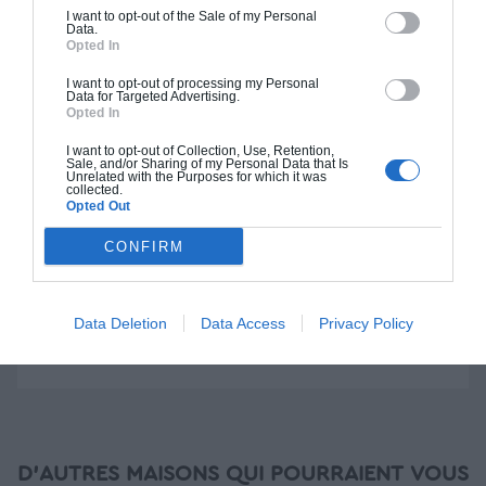
I want to opt-out of the Sale of my Personal
Data.
Construction BBC
Opted In
Chiffrage estimatif pour : Fondations et normes
I want to opt-out of processing my Personal
Data for Targeted Advertising.
standards. Construction en bloc coffrant isolant
Opted In
(RT 2020). Finitions haut de gamme. Le prix "clé
en main" inclut le gros oeuvre et le second
I want to opt-out of Collection, Use, Retention,
Sale, and/or Sharing of my Personal Data that Is
oeuvre (cuisine, peinture, sols...), mais exclut
Unrelated with the Purposes for which it was
collected.
piscine, jardin et clôture.
Opted Out
À partir de
CONFIRM
342 000€ TTC
Data Deletion
Data Access
Privacy Policy
Je la veux !
D'AUTRES MAISONS QUI POURRAIENT VOUS