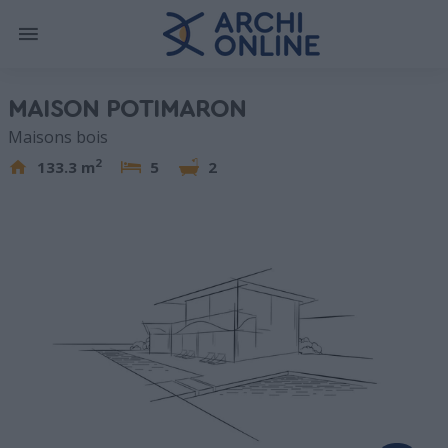
MAISON POTIMARON
Maisons bois
2
133.3 m
5
2