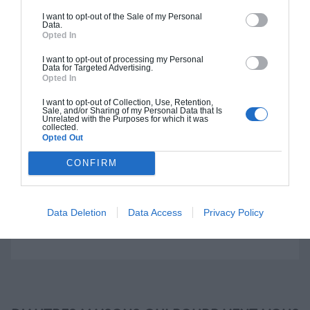
I want to opt-out of the Sale of my Personal
Data.
Construction BBC
Opted In
Chiffrage estimatif pour : Fondations et normes
I want to opt-out of processing my Personal
Data for Targeted Advertising.
standards. Construction en bloc coffrant isolant
Opted In
(RT 2020). Finitions haut de gamme. Le prix "clé
I want to opt-out of Collection, Use, Retention,
en main" inclut le gros oeuvre et le second
Sale, and/or Sharing of my Personal Data that Is
Unrelated with the Purposes for which it was
oeuvre (cuisine, peinture, sols...), mais exclut
collected.
Opted Out
piscine, jardin et clôture.
À partir de
CONFIRM
285 000€ TTC
Data Deletion
Data Access
Privacy Policy
Je la veux !