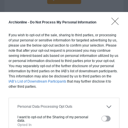
Archionline -
Do Not Process My Personal Information
Construction ossature bois
If you wish to opt-out of the sale, sharing to third parties, or processing
of your personal or sensitive information for targeted advertising by us,
Chiffrage estimatif pour : Fondations et normes
please use the below opt-out section to confirm your selection. Please
standards. Construction en ossature bois isolé.
note that after your opt-out request is processed you may continue
Finitions haut de gamme. Le prix "clé en main"
seeing interest-based ads based on personal information utilized by us
or personal information disclosed to third parties prior to your opt-out.
inclut le gros oeuvre et le second oeuvre (cuisine,
You may separately opt-out of the further disclosure of your personal
peinture, sols...), mais exclut piscine, jardin et
information by third parties on the IAB’s list of downstream participants.
clôture.
This information may also be disclosed by us to third parties on the
IAB’s List of Downstream Participants
that may further disclose it to
À partir de
other third parties.
245 000€ TTC
Personal Data Processing Opt Outs
Je la veux !
I want to opt-out of the Sharing of my personal
data.
Opted In