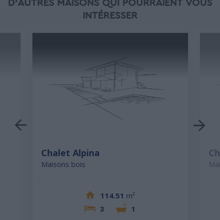
D'AUTRES MAISONS QUI POURRAIENT VOUS
INTÉRESSER
Chalet Alpina
Ch
Maisons bois
Mai
114.51
m²
3
1