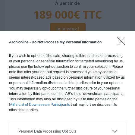
À partir de
189 000€ TTC
Je la veux !
Archionline -
Do Not Process My Personal Information
If you wish to opt-out of the sale, sharing to third parties, or processing
of your personal or sensitive information for targeted advertising by us,
Construction ossature bois
please use the below opt-out section to confirm your selection. Please
note that after your opt-out request is processed you may continue
Chiffrage estimatif pour : Fondations et normes
seeing interest-based ads based on personal information utilized by us
standards. Construction en ossature bois isolé.
or personal information disclosed to third parties prior to your opt-out.
Finitions haut de gamme. Le prix "clé en main"
You may separately opt-out of the further disclosure of your personal
information by third parties on the IAB’s list of downstream participants.
inclut le gros oeuvre et le second oeuvre (cuisine,
This information may also be disclosed by us to third parties on the
peinture, sols...), mais exclut piscine, jardin et
IAB’s List of Downstream Participants
that may further disclose it to
clôture.
other third parties.
À partir de
189 000€ TTC
Personal Data Processing Opt Outs