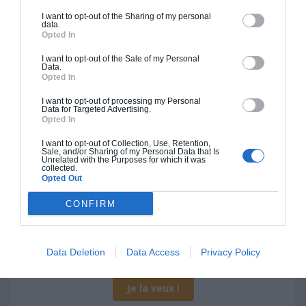
I want to opt-out of the Sharing of my personal
Je la veux !
data.
Opted In
I want to opt-out of the Sale of my Personal
Data.
Opted In
I want to opt-out of processing my Personal
Construction BBC
Data for Targeted Advertising.
Opted In
Chiffrage estimatif pour : Fondations et normes
standards. Construction en bloc coffrant isolant
I want to opt-out of Collection, Use, Retention,
Sale, and/or Sharing of my Personal Data that Is
(RT 2020). Finitions haut de gamme. Le prix "clé
Unrelated with the Purposes for which it was
collected.
en main" inclut le gros oeuvre et le second
Opted Out
oeuvre (cuisine, peinture, sols...), mais exclut
CONFIRM
piscine, jardin et clôture.
À partir de
218 000€ TTC
Data Deletion
Data Access
Privacy Policy
Je la veux !