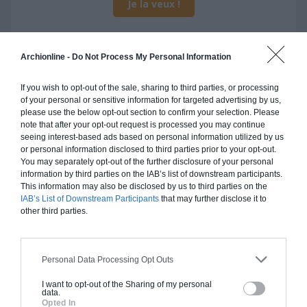
Je la veux !
Archionline -
Do Not Process My Personal Information
Construction ossature bois
If you wish to opt-out of the sale, sharing to third parties, or processing
of your personal or sensitive information for targeted advertising by us,
Chiffrage estimatif pour : Fondations et normes
please use the below opt-out section to confirm your selection. Please
standards. Construction en ossature bois isolé.
note that after your opt-out request is processed you may continue
seeing interest-based ads based on personal information utilized by us
Finitions haut de gamme. Le prix "clé en main"
or personal information disclosed to third parties prior to your opt-out.
inclut le gros oeuvre et le second oeuvre (cuisine,
You may separately opt-out of the further disclosure of your personal
peinture, sols...), mais exclut piscine, jardin et
information by third parties on the IAB’s list of downstream participants.
clôture.
This information may also be disclosed by us to third parties on the
IAB’s List of Downstream Participants
that may further disclose it to
À partir de
other third parties.
133 000€ TTC
Personal Data Processing Opt Outs
Je la veux !
I want to opt-out of the Sharing of my personal
data.
Opted In