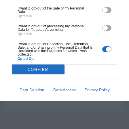
I want to opt-out of the Sale of my Personal
Data.
Opted In
Construction BBC
I want to opt-out of processing my Personal
Chiffrage estimatif pour : Fondations et normes
Data for Targeted Advertising.
Opted In
standards. Construction en bloc coffrant isolant
(RT 2020). Finitions haut de gamme. Le prix "clé
I want to opt-out of Collection, Use, Retention,
en main" inclut le gros oeuvre et le second
Sale, and/or Sharing of my Personal Data that Is
Unrelated with the Purposes for which it was
oeuvre (cuisine, peinture, sols...), mais exclut
collected.
Opted Out
piscine, jardin et clôture.
CONFIRM
À partir de
154 000€ TTC
Data Deletion
Data Access
Privacy Policy
Je la veux !