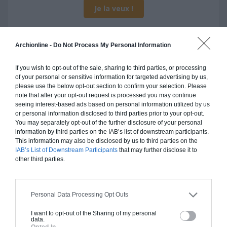
Je la veux !
Archionline -
Do Not Process My Personal Information
Construction ossature bois
If you wish to opt-out of the sale, sharing to third parties, or processing
of your personal or sensitive information for targeted advertising by us,
Chiffrage estimatif pour : Fondations et normes
please use the below opt-out section to confirm your selection. Please
note that after your opt-out request is processed you may continue
standards. Construction en ossature bois isolé.
seeing interest-based ads based on personal information utilized by us
Finitions haut de gamme. Le prix "clé en main"
or personal information disclosed to third parties prior to your opt-out.
inclut le gros oeuvre et le second oeuvre (cuisine,
You may separately opt-out of the further disclosure of your personal
peinture, sols...), mais exclut piscine, jardin et
information by third parties on the IAB’s list of downstream participants.
This information may also be disclosed by us to third parties on the
clôture.
IAB’s List of Downstream Participants
that may further disclose it to
other third parties.
À partir de
294 000€ TTC
Personal Data Processing Opt Outs
Je la veux !
I want to opt-out of the Sharing of my personal
data.
Opted In