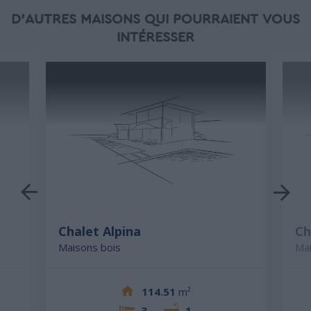
D'AUTRES MAISONS QUI POURRAIENT VOUS
INTÉRESSER
Chalet Alpina
Ch
Maisons bois
Mai
114.51
m²
3
1