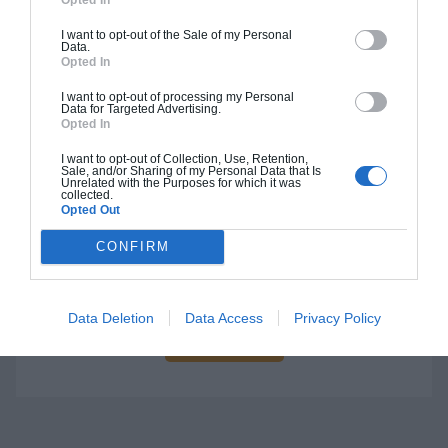
I want to opt-out of the Sale of my Personal
Data.
Opted In
Construction BBC
I want to opt-out of processing my Personal
Chiffrage estimatif pour : Fondations et normes
Data for Targeted Advertising.
Opted In
standards. Construction en bloc coffrant isolant
(RT 2020). Finitions haut de gamme. Le prix "clé
I want to opt-out of Collection, Use, Retention,
Sale, and/or Sharing of my Personal Data that Is
en main" inclut le gros oeuvre et le second
Unrelated with the Purposes for which it was
collected.
oeuvre (cuisine, peinture, sols...), mais exclut
Opted Out
piscine, jardin et clôture.
CONFIRM
À partir de
337 000€ TTC
Data Deletion
Data Access
Privacy Policy
Je la veux !