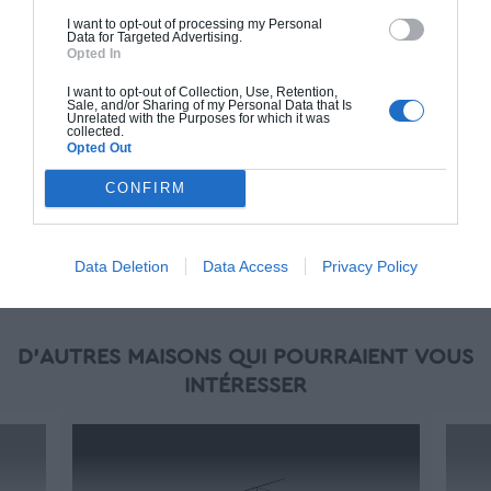
(RT 2020). Finitions haut de gamme. Le prix "clé
I want to opt-out of processing my Personal
en main" inclut le gros oeuvre et le second
Data for Targeted Advertising.
oeuvre (cuisine, peinture, sols...), mais exclut
Opted In
piscine, jardin et clôture.
I want to opt-out of Collection, Use, Retention,
Sale, and/or Sharing of my Personal Data that Is
À partir de
Unrelated with the Purposes for which it was
collected.
81 000€ TTC
Opted Out
CONFIRM
Je la veux !
Data Deletion
Data Access
Privacy Policy
D'AUTRES MAISONS QUI POURRAIENT VOUS
INTÉRESSER