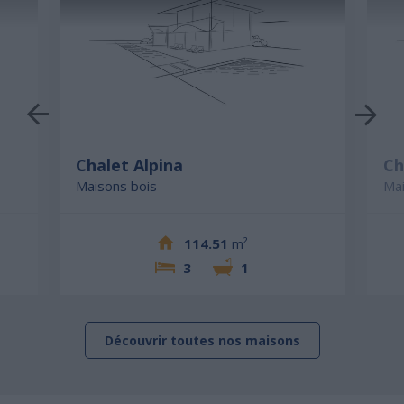
Chalet Alpina
Ch
Maisons bois
Mai
114.51
m²
3
1
Découvrir toutes nos maisons