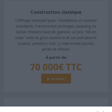
Construction classique
Chiffrage estimatif pour : Fondations et normes
standards. Construction en brique, parpaing ou
béton. Finitions haut de gamme. Le prix "clé en
main" inclut le gros oeuvre et le second oeuvre
(cuisine, peinture, sols...), mais exclut piscine,
jardin et clôture.
À partir de
70 000€ TTC
Je la veux !
Construction ossature bois