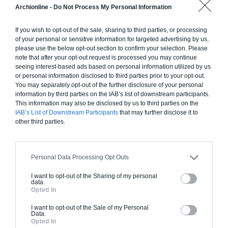
Archionline -
Do Not Process My Personal Information
Chiffrage estimatif pour : Fondations et normes
standards. Construction en ossature bois isolé.
If you wish to opt-out of the sale, sharing to third parties, or processing
Finitions haut de gamme. Le prix "clé en main"
of your personal or sensitive information for targeted advertising by us,
inclut le gros oeuvre et le second oeuvre (cuisine,
please use the below opt-out section to confirm your selection. Please
peinture, sols...), mais exclut piscine, jardin et
note that after your opt-out request is processed you may continue
seeing interest-based ads based on personal information utilized by us
clôture.
or personal information disclosed to third parties prior to your opt-out.
À partir de
You may separately opt-out of the further disclosure of your personal
information by third parties on the IAB’s list of downstream participants.
70 000€ TTC
This information may also be disclosed by us to third parties on the
IAB’s List of Downstream Participants
that may further disclose it to
other third parties.
Je la veux !
Personal Data Processing Opt Outs
I want to opt-out of the Sharing of my personal
data.
Construction BBC
Opted In
Chiffrage estimatif pour : Fondations et normes
I want to opt-out of the Sale of my Personal
Data.
standards. Construction en bloc coffrant isolant
Opted In