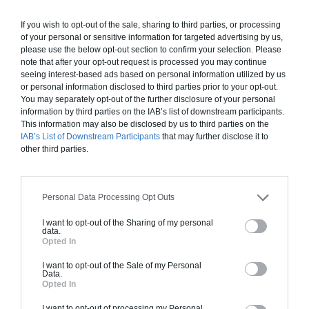
Finitions haut de gamme. Le prix "clé en main"
If you wish to opt-out of the sale, sharing to third parties, or processing
inclut le gros oeuvre et le second oeuvre (cuisine,
of your personal or sensitive information for targeted advertising by us,
peinture, sols...), mais exclut piscine, jardin et
please use the below opt-out section to confirm your selection. Please
clôture.
note that after your opt-out request is processed you may continue
seeing interest-based ads based on personal information utilized by us
À partir de
or personal information disclosed to third parties prior to your opt-out.
69 000€ TTC
You may separately opt-out of the further disclosure of your personal
information by third parties on the IAB’s list of downstream participants.
This information may also be disclosed by us to third parties on the
IAB’s List of Downstream Participants
that may further disclose it to
Je la veux !
other third parties.
Personal Data Processing Opt Outs
I want to opt-out of the Sharing of my personal
Construction BBC
data.
Opted In
Chiffrage estimatif pour : Fondations et normes
standards. Construction en bloc coffrant isolant
I want to opt-out of the Sale of my Personal
Data.
(RT 2020). Finitions haut de gamme. Le prix "clé
Opted In
en main" inclut le gros oeuvre et le second
I want to opt-out of processing my Personal