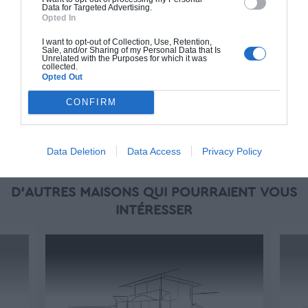
oeuvre (cuisine, peinture, sols...), mais exclut
Data for Targeted Advertising.
piscine, jardin et clôture.
Opted In
À partir de
I want to opt-out of Collection, Use, Retention,
Sale, and/or Sharing of my Personal Data that Is
80 000€ TTC
Unrelated with the Purposes for which it was
collected.
Opted Out
Je la veux !
CONFIRM
Data Deletion
Data Access
Privacy Policy
D'AUTRES MAISONS QUI POURRAIENT VOUS
INTÉRESSER