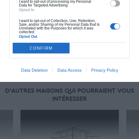
I want to opt-out of processing my Personal
oeuvre (cuisine, peinture, sols...), mais exclut
Data for Targeted Advertising.
Opted In
piscine, jardin et clôture.
I want to opt-out of Collection, Use, Retention,
À partir de
Sale, and/or Sharing of my Personal Data that Is
Unrelated with the Purposes for which it was
268 000€ TTC
collected.
Opted Out
CONFIRM
Je la veux !
Data Deletion
Data Access
Privacy Policy
D'AUTRES MAISONS QUI POURRAIENT VOUS
INTÉRESSER