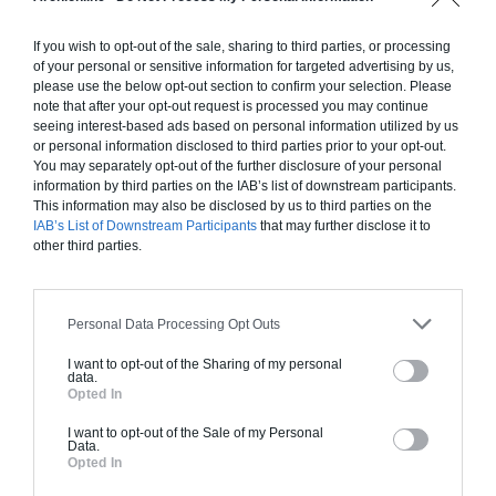
standards. Construction en ossature bois isolé.
Finitions haut de gamme. Le prix "clé en main"
If you wish to opt-out of the sale, sharing to third parties, or processing
inclut le gros oeuvre et le second oeuvre (cuisine,
of your personal or sensitive information for targeted advertising by us,
peinture, sols...), mais exclut piscine, jardin et
please use the below opt-out section to confirm your selection. Please
note that after your opt-out request is processed you may continue
clôture.
seeing interest-based ads based on personal information utilized by us
or personal information disclosed to third parties prior to your opt-out.
À partir de
You may separately opt-out of the further disclosure of your personal
230 000€ TTC
information by third parties on the IAB’s list of downstream participants.
This information may also be disclosed by us to third parties on the
IAB’s List of Downstream Participants
that may further disclose it to
Je la veux !
other third parties.
Personal Data Processing Opt Outs
I want to opt-out of the Sharing of my personal
Construction BBC
data.
Opted In
Chiffrage estimatif pour : Fondations et normes
I want to opt-out of the Sale of my Personal
standards. Construction en bloc coffrant isolant
Data.
(RT 2020). Finitions haut de gamme. Le prix "clé
Opted In
en main" inclut le gros oeuvre et le second