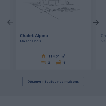
Chalet Alpina
Ch
Maisons bois
Mai
114.51
m²
3
1
Découvrir toutes nos maisons