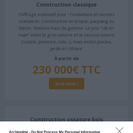
Construction classique
Chiffrage estimatif pour : Fondations et normes
standards. Construction en brique, parpaing ou
béton. Finitions haut de gamme. Le prix "clé en
main" inclut le gros oeuvre et le second oeuvre
(cuisine, peinture, sols...), mais exclut piscine,
jardin et clôture.
À partir de
230 000€ TTC
Je la veux !
Construction ossature bois
Chiffrage estimatif pour : Fondations et normes
Archionline -
Do Not Process My Personal Information