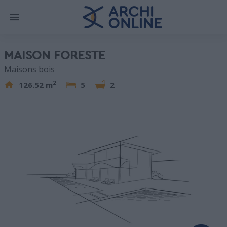
MAISON FORESTE
Maisons bois
2
126.52 m
5
2