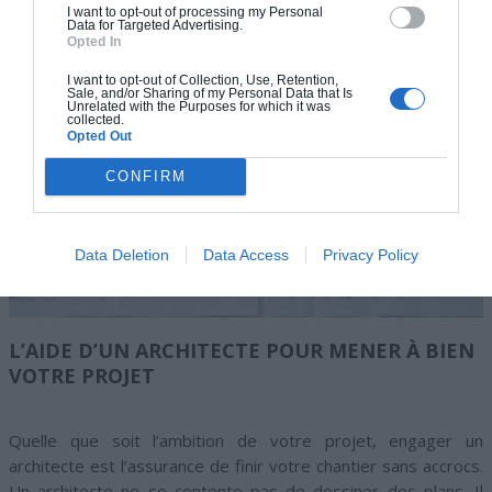
I want to opt-out of processing my Personal
Data for Targeted Advertising.
Opted In
I want to opt-out of Collection, Use, Retention,
Sale, and/or Sharing of my Personal Data that Is
Unrelated with the Purposes for which it was
collected.
Opted Out
CONFIRM
Data Deletion
Data Access
Privacy Policy
L’AIDE D’UN ARCHITECTE POUR MENER À BIEN
VOTRE PROJET
Quelle que soit l’ambition de votre projet, engager un
architecte est l’assurance de finir votre chantier sans accrocs.
Un architecte ne se contente pas de dessiner des plans. Il