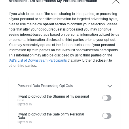
Archionline -
Do Not Process My Personal Information
résidentielles), la loi impose de faire appel à un architecte. Ce
dernier s’assure que votre projet respecte à la fois vos
If you wish to opt-out of the sale, sharing to third parties, or processing
attentes et les contraintes légales. Il dessine les plans et vous
of your personal or sensitive information for targeted advertising by us,
please use the below opt-out section to confirm your selection. Please
accompagne dans les démarches administratives, c’est
note that after your opt-out request is processed you may continue
pourquoi il peut être utile
quelle que soit la taille de votre
seeing interest-based ads based on personal information utilized by us
projet.
or personal information disclosed to third parties prior to your opt-out.
You may separately opt-out of the further disclosure of your personal
• Obtenir les autorisations nécessaires : avant de commencer
information by third parties on the IAB’s list of downstream participants.
les travaux, il est indispensable de déposer une demande de
This information may also be disclosed by us to third parties on the
IAB’s List of Downstream Participants
that may further disclose it to
permis de construire ou une déclaration préalable de travaux
other third parties.
auprès de la mairie. Ces documents doivent inclure les plans
d’architecture, une description du projet, et, le cas échéant,
une étude d’impact environnemental. Le délai d’instruction
Personal Data Processing Opt Outs
peut varier de quelques semaines à plusieurs mois,
en
fonction de la complexité du projet et de la zone concernée
I want to opt-out of the Sharing of my personal
data.
(site classé, zone protégée, etc.).
Opted In
I want to opt-out of the Sale of my Personal
Data.
Opted In