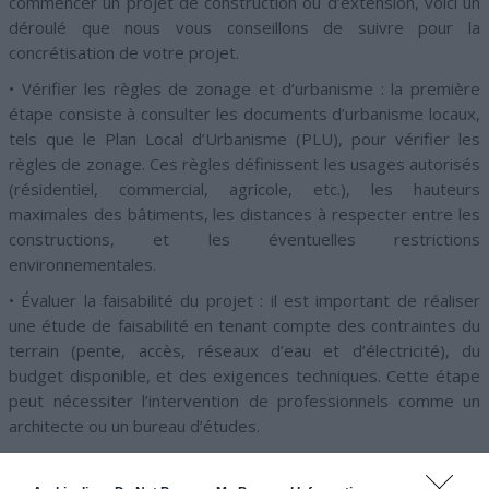
commencer un projet de construction ou d’extension, voici un
déroulé que nous vous conseillons de suivre pour la
concrétisation de votre projet.
• Vérifier les règles de zonage et d’urbanisme : la première
étape consiste à consulter les documents d’urbanisme locaux,
tels que le Plan Local d’Urbanisme (PLU), pour vérifier les
règles de zonage. Ces règles définissent les usages autorisés
(résidentiel, commercial, agricole, etc.), les hauteurs
maximales des bâtiments, les distances à respecter entre les
constructions, et les éventuelles restrictions
environnementales.
• Évaluer la faisabilité du projet : il est important de réaliser
une étude de faisabilité en tenant compte des contraintes du
terrain (pente, accès, réseaux d’eau et d’électricité), du
budget disponible, et des exigences techniques. Cette étape
peut nécessiter l’intervention de professionnels comme un
architecte ou un bureau d’études.
• Collaborer avec un architecte : si votre projet dépasse un
certain seuil (généralement 150 m² pour les constructions