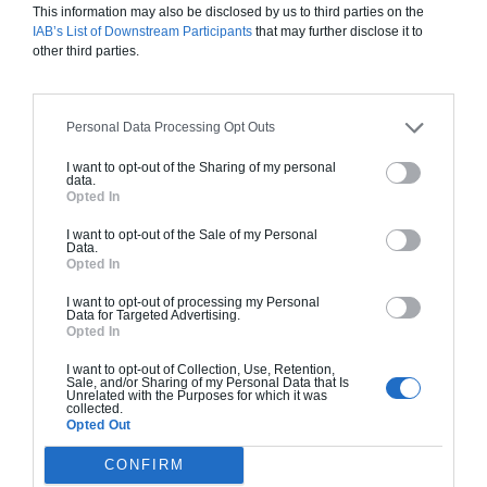
Il est obligatoire pour les projets de construction (maisons
This information may also be disclosed by us to third parties on the
individuelles et annexes comme le garage, l’abri de jardin
IAB’s List of Downstream Participants
that may further disclose it to
other third parties.
selon sa surface, etc.). On le demande aussi pour la
construction de certaines piscines (piscines enterrées) et en
fonction des surfaces.
Personal Data Processing Opt Outs
I want to opt-out of the Sharing of my personal
L’ajout d’extensions (véranda, surélévation de la toiture, etc.)
data.
Opted In
nécessite, le plus souvent, de faire une demande de permis
de construire. Des règles plus précises stipulent les surfaces
I want to opt-out of the Sale of my Personal
Data.
qui impliquent un permis de construire. A défaut, on vous
Opted In
demandera de produire une déclaration préalable de travaux.
I want to opt-out of processing my Personal
Data for Targeted Advertising.
Opted In
Sachez que dès qu’une surface au plancher globale est
I want to opt-out of Collection, Use, Retention,
supérieure à 150 m², il faut faire appel obligatoirement à un
Sale, and/or Sharing of my Personal Data that Is
Unrelated with the Purposes for which it was
architecte pour vos travaux.
collected.
Opted Out
CONFIRM