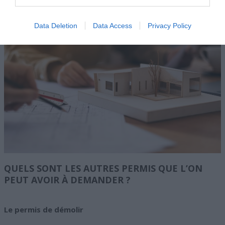
Data Deletion
Data Access
Privacy Policy
QUELS SONT LES AUTRES PERMIS QUE L’ON
PEUT AVOIR À DEMANDER ?
Le permis de démolir