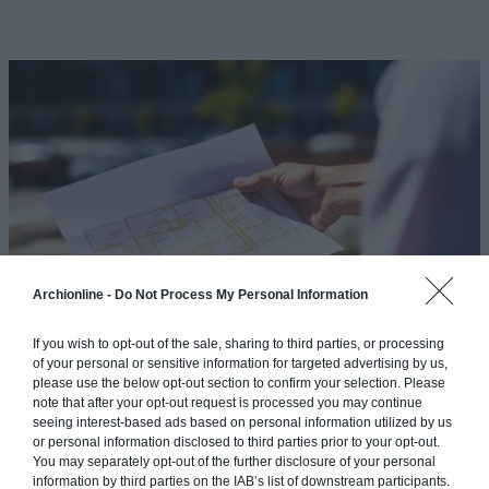
Archionline -
Do Not Process My Personal Information
If you wish to opt-out of the sale, sharing to third parties, or processing
of your personal or sensitive information for targeted advertising by us,
please use the below opt-out section to confirm your selection. Please
QUAND FAUT-IL UN PERMIS DE CONSTRUIRE
note that after your opt-out request is processed you may continue
seeing interest-based ads based on personal information utilized by us
(PC) ?
or personal information disclosed to third parties prior to your opt-out.
You may separately opt-out of the further disclosure of your personal
information by third parties on the IAB’s list of downstream participants.