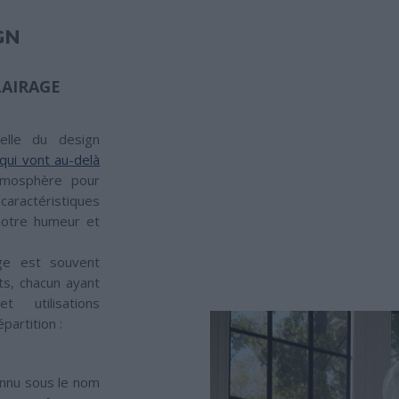
GN
LAIRAGE
ielle du design
 qui vont au-delà
tmosphère pour
caractéristiques
notre humeur et
rage est souvent
ts, chacun ayant
t utilisations
partition :
nnu sous le nom