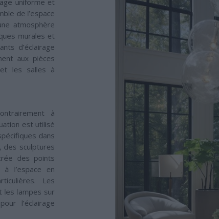
irage uniforme et
emble de l’espace
 une atmosphère
liques murales et
nts d’éclairage
ement aux pièces
 et les salles à
ntrairement à
uation est utilisé
spécifiques dans
, des sculptures
crée des points
 à l’espace en
ticulières. Les
t les lampes sur
our l’éclairage