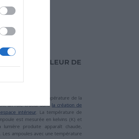
TURE ET COULEUR DE
ÈRE
S DE LA LUMIÈRE
nt la couleur et la température de la
ent un rôle crucial dans
la création de
 espace intérieur
. La température de
mpoule est mesurée en kelvins (K) et
a lumière produite apparaît chaude,
e. Les ampoules avec une température