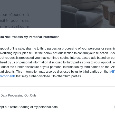
 pour répondre à
osité pour des
e, le travail ou le
 et concentré sur
Do Not Process My Personal Information
nctionnalité et la
e tâche incluent
 opt-out of the sale, sharing to third parties, or processing of your personal or sensit
sous les armoires
dvertising by us, please use the below opt-out section to confirm your selection. Ple
ientables.
t-out request is processed you may continue seeing interest-based ads based on pe
ilized by us or personal information disclosed to third parties prior to your opt-out.
-out of the further disclosure of your personal information by third parties on the IAB’
ticipants. This information may also be disclosed by us to third parties on the
IAB’
ent utilisé pour
articipants
that may further disclose it to other third parties.
t de style à un
de lampadaires
s, de bougies ou
 Data Processing Opt Outs
 opt-out of the Sharing of my personal data.
différents types