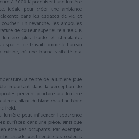
rieure à 3000 K produisent une lumière
e, idéale pour créer une ambiance
relaxante dans les espaces de vie et
 coucher. En revanche, les ampoules
ature de couleur supérieure à 4000 K
 lumière plus froide et stimulante,
es espaces de travail comme le bureau
a cuisine, où une bonne visibilité est
mpérature, la teinte de la lumière joue
ôle important dans la perception de
mpoules peuvent produire une lumière
ouleurs, allant du blanc chaud au blanc
c froid.
a lumière peut influencer l’apparence
es surfaces dans une pièce, ainsi que
bien-être des occupants. Par exemple,
nche chaude peut rendre les couleurs