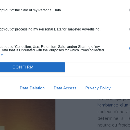
 vous conseillons
 opt-out of the Sale of my Personal Data.
airage équilibré
 opt-out of processing my Personal Data for Targeted Advertising.
 opt-out of Collection, Use, Retention, Sale, and/or Sharing of my
Data that Is Unrelated with the Purposes for which it was collected.
ut
TEMPÉRA
LA LUMI
CONFIRM
LES IMPACT
Data Deletion
Data Access
Privacy Policy
Voyons maintena
lumière, qui jou
l’ambiance d’un
couleur d’une a
détermine si l
neutre ou froid