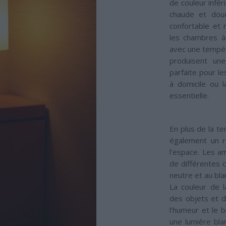
de couleur infé
chaude et douc
confortable et 
les chambres à
avec une tempér
produisent une
parfaite pour l
à domicile ou l
essentielle.
En plus de la te
également un r
l’espace. Les a
de différentes c
neutre et au blan
La couleur de l
des objets et d
l’humeur et le 
une lumière bla