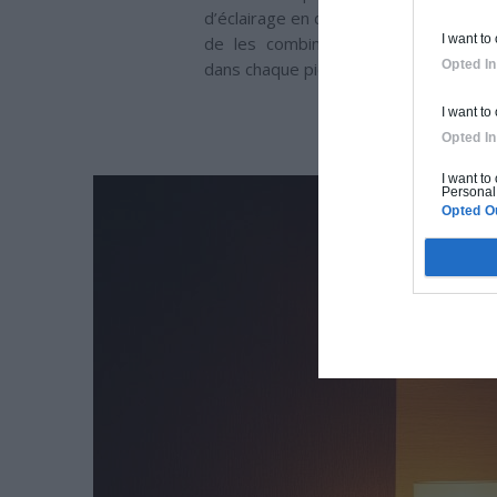
d’éclairage en design d’intérieur, nous
I want to
de les combiner, pour
créer un écl
Opted In
dans chaque pièce.
I want to
Opted In
I want to
Personal 
Opted O