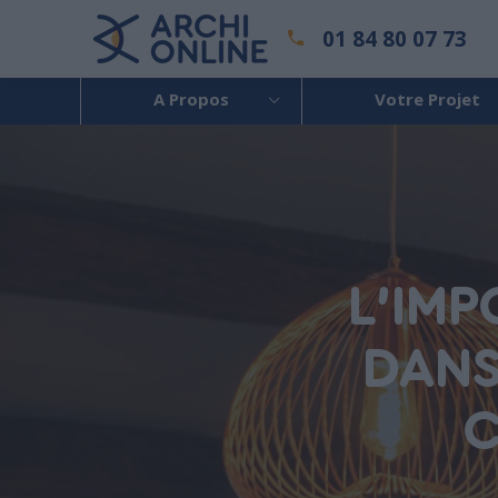
01 84 80 07 73
A Propos
Votre Projet
L'IMP
DANS
C