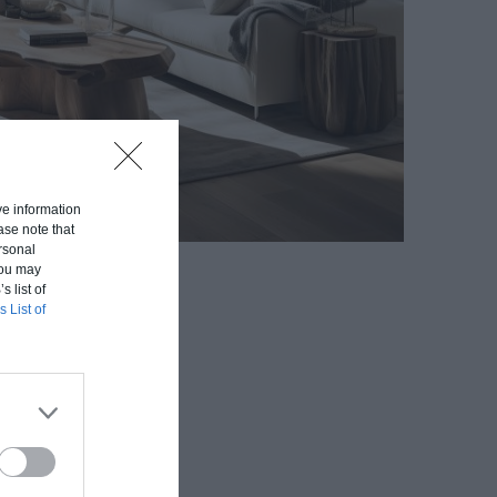
ive information
ase note that
rsonal
 You may
s list of
s List of