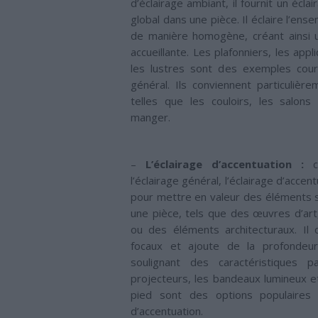
d’éclairage ambiant, il fournit un écla
global dans une pièce. Il éclaire l’ens
de manière homogène, créant ainsi
accueillante. Les plafonniers, les app
les lustres sont des exemples coura
général. Ils conviennent particulièr
telles que les couloirs, les salons
manger.
–
L’éclairage d’accentuation :
co
l’éclairage général, l’éclairage d’accent
pour mettre en valeur des éléments 
une pièce, tels que des œuvres d’art
ou des éléments architecturaux. Il 
focaux et ajoute de la profondeur
soulignant des caractéristiques par
projecteurs, les bandeaux lumineux e
pied sont des options populaires p
d’accentuation.