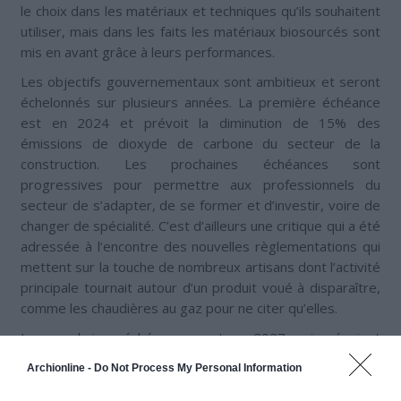
le choix dans les matériaux et techniques qu’ils souhaitent
utiliser, mais dans les faits les matériaux biosourcés sont
mis en avant grâce à leurs performances.
Les objectifs gouvernementaux sont ambitieux et seront
échelonnés sur plusieurs années. La première échéance
est en 2024 et prévoit la diminution de 15% des
émissions de dioxyde de carbone du secteur de la
construction. Les prochaines échéances sont
progressives pour permettre aux professionnels du
secteur de s’adapter, de se former et d’investir, voire de
changer de spécialité. C’est d’ailleurs une critique qui a été
adressée à l’encontre des nouvelles règlementations qui
mettent sur la touche de nombreux artisans dont l’activité
principale tournait autour d’un produit voué à disparaître,
comme les chaudières au gaz pour ne citer qu’elles.
Les prochaines échéances sont en 2027, qui prévoient
une réduction de 25% des émissions de dioxyde de
Archionline -
Do Not Process My Personal Information
carbone, puis de 40% en 2030. Dès lors, la RE2020 prône
un emploi graduel mais de plus en plus prononcé des