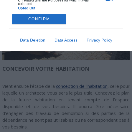
Unrelated with the Purposes for which it was
collected.
Opted Out
CONFIRM
Data Deletion
Data Access
Privacy Policy
CONCEVOIR VOTRE HABITATION
Vient ensuite l’étape de la
conception de l’habitation
, celle pour
laquelle un architecte vous sera le plus utile. Concevez le plan
de la future habitation en tenant compte de l’espace
disponible et de vos besoins. Il pourra être nécessaire
d’engager des travaux de démolition si des parties de la
dépendance ne sont pas utilisables ou ne correspondent pas à
vos besoins.