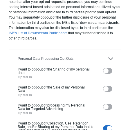
note that after your opt-out request is processed you may continue
notamment les normes de construction, les dimensions
seeing interest-based ads based on personal information utilized by us
minimales des pièces, les hauteurs sous plafond, les sorties
or personal information disclosed to third parties prior to your opt-out.
You may separately opt-out of the further disclosure of your personal
de secours, les escaliers et les normes d’isolation.
information by third parties on the IAB’s list of downstream participants.
This information may also be disclosed by us to third parties on the
IAB’s List of Downstream Participants
that may further disclose it to
C’est aussi à cette étape de votre projet de transformation
other third parties.
de dépendance en habitation que vous devrez réfléchir à
l’accessibilité pour les personnes à mobilité réduite par
exemple, surtout si vous souhaitez en faire un lieu d’accueil
Personal Data Processing Opt Outs
touristique. Les lieux-dits d’auberge, de maison d’hôte, ou
I want to opt-out of the Sharing of my personal
d’accueil Airbnb, sont soumis à un certain niveau de confort et
data.
d’accessibilité pour les futurs clients.
Opted In
I want to opt-out of the Sale of my Personal
Data.
Opted In
I want to opt-out of processing my Personal
Data for Targeted Advertising.
Opted In
I want to opt-out of Collection, Use, Retention,
Sale, and/or Sharing of my Personal Data that Is