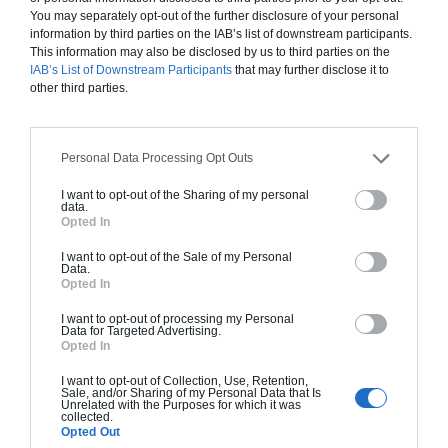
You may separately opt-out of the further disclosure of your personal
information by third parties on the IAB’s list of downstream participants.
This information may also be disclosed by us to third parties on the
IAB’s List of Downstream Participants
that may further disclose it to
other third parties.
PRIX ET TARIF DU SOUBASSEMENT
Personal Data Processing Opt Outs
Le
soubassement
de votre maison correspond à la
partie
inférieure de vos murs qui reposeront sur vos
I want to opt-out of the Sharing of my personal
data.
fondations
. Afin de réaliser votre soubassement vous
Opted In
devrez commencer à l’aide de professionnelles qui sauront
I want to opt-out of the Sale of my Personal
vous aiguiller choisir entre
trois types de soubassements.
Data.
Opted In
Le drainage du terrain est souvent une étape qui se réalise au
même moment.
I want to opt-out of processing my Personal
Data for Targeted Advertising.
Le
soubassement Hérisson
est moins cher et qui consiste à
Opted In
reposer le sol du rez-de-chaussée directement sur les
I want to opt-out of Collection, Use, Retention,
fondations. Vous pouvez aussi laisser un espace de 20 cm
Sale, and/or Sharing of my Personal Data that Is
Unrelated with the Purposes for which it was
entre vos fondations et la sol en réalisant un
soubassement
collected.
Opted Out
de type vide sanitaire
. C’est ce qui est utilisé en général