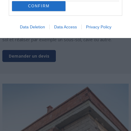
lorsque votre terrain est en pente et lorsque vous êtes
CONFIRM
soumis à des risques d’inondations ou d’infiltration d’eau.
Si vous souhaitez par contre gagner de la surface au sol, vous
pouvez opter pour un
soubassement de type sous-sol
qui
Data Deletion
Data Access
Privacy Policy
est souvent plus cher car vous devez dans ce cas la creuser le
sol et réaliser par exemple un sous-sol, cave ou autre.
Demander un devis