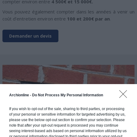
compter environ entre
4 500€ et 15 000€.
Vous pouvez également compter dans les années à venir un
coût d’entretien environ entre
100 et 200€ par an
.
Demander un devis
Archionline -
Do Not Process My Personal Information
If you wish to opt-out of the sale, sharing to third parties, or processing
of your personal or sensitive information for targeted advertising by us,
please use the below opt-out section to confirm your selection. Please
note that after your opt-out request is processed you may continue
seeing interest-based ads based on personal information utilized by us
or personal information disclosed to third parties prior to your opt-out.