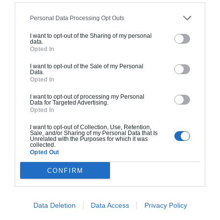
mieux agrandir votre habitat.
Personal Data Processing Opt Outs
I want to opt-out of the Sharing of my personal
data.
Opted In
PRÊT À DÉMARRER VOTRE PROJET
I want to opt-out of the Sale of my Personal
Data.
Opted In
?
I want to opt-out of processing my Personal
Programmez vite une analyse gratuite
Data for Targeted Advertising.
Opted In
Faites les bons choix techniques et conceptuels, dès le
départ, trouvez les meilleurs architectes et artisans
I want to opt-out of Collection, Use, Retention,
Sale, and/or Sharing of my Personal Data that Is
au bon prix pour vos besoins et obtenez une
Unrelated with the Purposes for which it was
collected.
estimation rapide du budget et des délais de
Opted Out
réalisation de vos travaux.
CONFIRM
Obtenir un Devis Rapidement
Data Deletion
Data Access
Privacy Policy