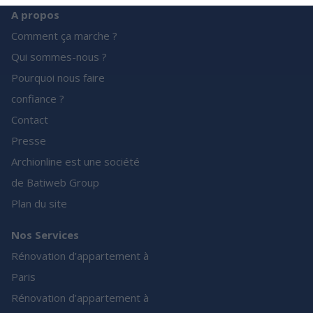
A propos
Comment ça marche ?
Qui sommes-nous ?
Pourquoi nous faire
confiance ?
Contact
Presse
Archionline est une société
de Batiweb Group
Plan du site
Nos Services
Rénovation d’appartement à
Paris
Rénovation d’appartement à