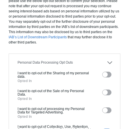
please use the below opt-out section to confirm your selection. Please
note that after your opt-out request is processed you may continue
seeing interest-based ads based on personal information utilized by us
or personal information disclosed to third parties prior to your opt-out.
You may separately opt-out of the further disclosure of your personal
information by third parties on the IAB’s list of downstream participants.
This information may also be disclosed by us to third parties on the
IAB’s List of Downstream Participants
that may further disclose it to
other third parties.
Personal Data Processing Opt Outs
I want to opt-out of the Sharing of my personal
L’ÉCO-PRÊT À TAUX ZÉRO (ÉCO-PTZ)
data.
Opted In
I want to opt-out of the Sale of my Personal
L’éco-prêt à taux zéro
(éco-PTZ) est un prêt sans intérêt
Data.
Opted In
accordé par les établissements bancaires pour financer des
travaux de rénovation énergétique, dont le ravalement de
I want to opt-out of processing my Personal
Data for Targeted Advertising.
façades. En effet, de par ses actions isolantes, ces travaux de
Opted In
rénovation entrent dans le cadre de l’éco-prêt. Toutefois,
I want to opt-out of Collection, Use, Retention,
vous devez respecter certaines conditions. Ainsi, les