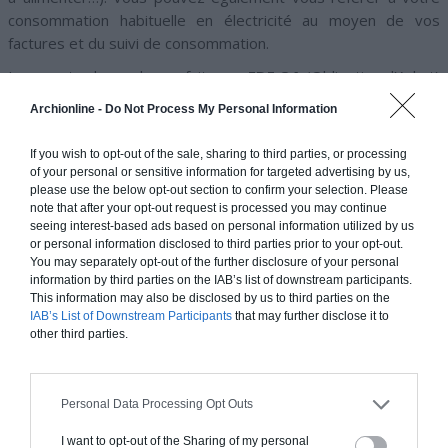
consommation habituelle en électricité au moyen de vos
factures et du suivi de consommation.
La revente du surplus se fait avec
EDF OA
(Obligation d’Achat)
et il peut être judicieux, si vous avez prévu de revendre ce
Archionline -
Do Not Process My Personal Information
surplus, d’utiliser une surface de votre toiture un peu plus
grande que celle qui serait nécessaire à vos besoins. La vente
If you wish to opt-out of the sale, sharing to third parties, or processing
de surplus est un bon moyen d’avoir un petit revenu grâce à la
of your personal or sensitive information for targeted advertising by us,
fourniture de cette électricité verte.
please use the below opt-out section to confirm your selection. Please
note that after your opt-out request is processed you may continue
seeing interest-based ads based on personal information utilized by us
or personal information disclosed to third parties prior to your opt-out.
You may separately opt-out of the further disclosure of your personal
information by third parties on the IAB’s list of downstream participants.
This information may also be disclosed by us to third parties on the
IAB’s List of Downstream Participants
that may further disclose it to
other third parties.
Personal Data Processing Opt Outs
I want to opt-out of the Sharing of my personal