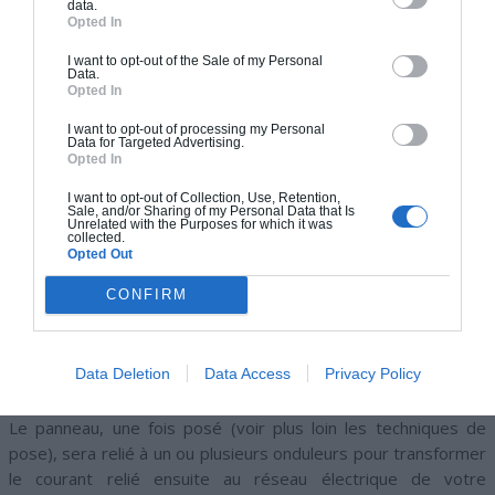
data.
Opted In
I want to opt-out of the Sale of my Personal
Data.
Opted In
I want to opt-out of processing my Personal
Data for Targeted Advertising.
Opted In
COMMENT TROUVER LA BONNE ORIENTATION
DES PANNEAUX SOLAIRES ?
I want to opt-out of Collection, Use, Retention,
Sale, and/or Sharing of my Personal Data that Is
Unrelated with the Purposes for which it was
collected.
Opted Out
Le professionnel (artisan RGE) va trouver la
meilleure
orientation
pour l’installation de vos panneaux. Idéalement,
CONFIRM
on préconisera une installation sur une toiture orientée Sud
avec inclinaison à 30° mais cela n’est pas toujours possible. Il
faudra donc chercher le meilleur endroit pour bénéficier d’un
Data Deletion
Data Access
Privacy Policy
maximum d’ensoleillement sur une toiture.
Le panneau, une fois posé (voir plus loin les techniques de
pose), sera relié à un ou plusieurs onduleurs pour transformer
le courant relié ensuite au réseau électrique de votre