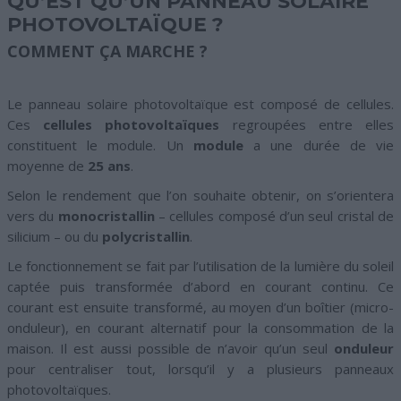
QU’EST QU’UN PANNEAU SOLAIRE
PHOTOVOLTAÏQUE ?
COMMENT ÇA MARCHE ?
Le panneau solaire photovoltaïque est composé de cellules.
Ces
cellules photovoltaïques
regroupées entre elles
constituent le module. Un
module
a une durée de vie
moyenne de
25 ans
.
Selon le rendement que l’on souhaite obtenir, on s’orientera
vers du
monocristallin
– cellules composé d’un seul cristal de
silicium – ou du
polycristallin
.
Le fonctionnement se fait par l’utilisation de la lumière du soleil
captée puis transformée d’abord en courant continu. Ce
courant est ensuite transformé, au moyen d’un boîtier (micro-
onduleur), en courant alternatif pour la consommation de la
maison. Il est aussi possible de n’avoir qu’un seul
onduleur
pour centraliser tout, lorsqu’il y a plusieurs panneaux
photovoltaïques.