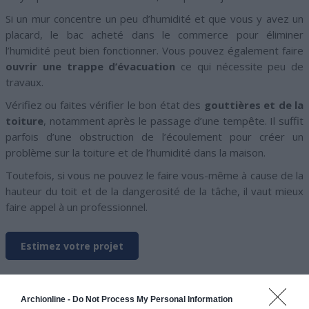
Si un mur concentre un peu d’humidité et que vous y avez un
placard, le bac acheté dans le commerce pour éliminer
l’humidité peut bien fonctionner. Vous pouvez également faire
ouvrir une trappe d’évacuation
ce qui nécessite peu de
travaux.
Vérifiez ou faites vérifier le bon état des
gouttières et de la
toiture
, notamment après le passage d’une tempête. Il suffit
parfois d’une obstruction de l’écoulement pour créer un
problème sur la toiture et de l’humidité dans la maison.
Toutefois, si vous ne pouvez le faire vous-même à cause de la
hauteur du toit et de la dangerosité de la tâche, il vaut mieux
faire appel à un professionnel.
Estimez votre projet
Archionline -
Do Not Process My Personal Information