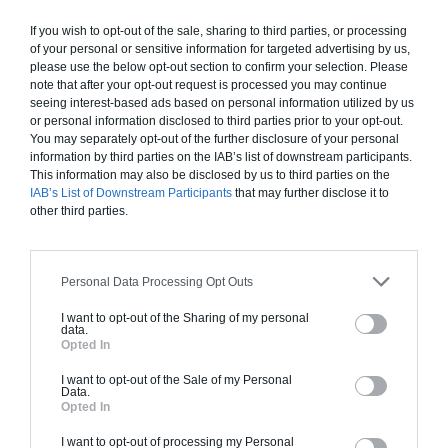
DE L’HUMIDITÉ QUI NÉCESSITE DES TRAVAUX
If you wish to opt-out of the sale, sharing to third parties, or processing
of your personal or sensitive information for targeted advertising by us,
please use the below opt-out section to confirm your selection. Please
Dès que l’humidité dépasse un certain taux et est
note that after your opt-out request is processed you may continue
presque permanente, il faut envisager sérieusement de
seeing interest-based ads based on personal information utilized by us
or personal information disclosed to third parties prior to your opt-out.
faire des travaux pour assainir l’ensemble de l’habitat.
You may separately opt-out of the further disclosure of your personal
information by third parties on the IAB’s list of downstream participants.
This information may also be disclosed by us to third parties on the
Isolation thermique
IAB’s List of Downstream Participants
that may further disclose it to
other third parties.
Si l’isolation thermique fait défaut, vous devez rapidement
faire les travaux nécessaires. Ces travaux sont éligibles à
de nombreuses
aides financières
, ce qui devrait vous
Personal Data Processing Opt Outs
aider à faire baisser la facture de vos travaux (exemple :
MaPrime Rénov’, aides de l’Anah, Prime énergie, TVA à
I want to opt-out of the Sharing of my personal
data.
taux réduit, Eco prêt à taux zéro (PTZ)).
Opted In
L’isolation thermique
peut concerner une partie de la
I want to opt-out of the Sale of my Personal
Data.
maison (exemple : le sol et les murs) si le reste a déjà été
Opted In
réalisé. Elle peut aussi concerner l’ensemble de la maison
si la toiture n’a jamais été isolée et que l’eau s’infiltre par
I want to opt-out of processing my Personal