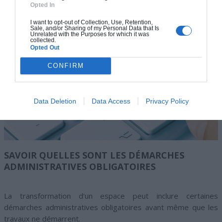
Opted In
I want to opt-out of Collection, Use, Retention,
Sale, and/or Sharing of my Personal Data that Is
Unrelated with the Purposes for which it was
collected.
Opted Out
CONFIRM
Data Deletion
Data Access
Privacy Policy
SAVOIR QUELLES SONT LES DÉMARCHES
ADMINISTRATIVES OBLIGATOIRES
La transformation d’un espace peut inclure certaines
démarches administratives obligatoires avant même que les
travaux ne démarrent.