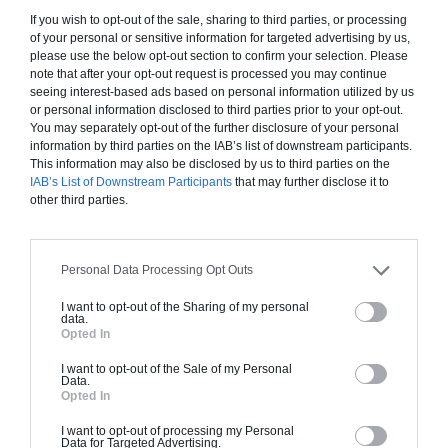
If you wish to opt-out of the sale, sharing to third parties, or processing
UNE CONCEPTION À SOIGNER EN AMONT
of your personal or sensitive information for targeted advertising by us,
(CROQUIS, PLANS, ETC.)
please use the below opt-out section to confirm your selection. Please
note that after your opt-out request is processed you may continue
seeing interest-based ads based on personal information utilized by us
or personal information disclosed to third parties prior to your opt-out.
Avec des croquis et des plans, l’architecte peut vérifier, en
You may separately opt-out of the further disclosure of your personal
amont, que les travaux sont adaptés à votre besoin de départ
information by third parties on the IAB’s list of downstream participants.
et des changements sont toujours possibles à ce stade.
This information may also be disclosed by us to third parties on the
IAB’s List of Downstream Participants
that may further disclose it to
Les moyens techniques actuels permettent de tout imaginer,
other third parties.
d’abord sur l’écran d’un ordinateur (volumes, surfaces, choix
des matériaux, coloris des agencements, ajouts des prises
électriques, etc.). Les plans en 3D permettent d’avoir une vue
Personal Data Processing Opt Outs
d’ensemble du projet et de le modifier facilement.
L’avant-projet est une étape déterminante pour la réussite
I want to opt-out of the Sharing of my personal
data.
d’une transformation de l’espace.
Opted In
I want to opt-out of the Sale of my Personal
Data.
Opted In
I want to opt-out of processing my Personal
Data for Targeted Advertising.