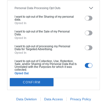
– Revit : conçu spécifiquement pour le Building Information
Modeling (BIM), Revit permet de modéliser des structures
Personal Data Processing Opt Outs
complexes et de gérer les informations de construction tout
I want to opt-out of the Sharing of my personal
au long du cycle de vie du bâtiment.
data.
Opted In
– SketchUp : connu pour sa facilité d’utilisation, SketchUp est
idéal pour les croquis et les présentations 3D rapides.
I want to opt-out of the Sale of my Personal
Data.
– Archicad : un autre excellent outil BIM, Archicad offre des
Opted In
fonctionnalités avancées pour la modélisation et la gestion des
projets architecturaux.
I want to opt-out of processing my Personal
Data for Targeted Advertising.
Opted In
I want to opt-out of Collection, Use, Retention,
Sale, and/or Sharing of my Personal Data that Is
Unrelated with the Purposes for which it was
collected.
Opted Out
CONFIRM
Data Deletion
Data Access
Privacy Policy