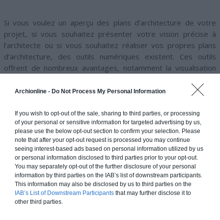
Si vous voulez un aperçu des plans d’architecture de votre
projet, si vous souhaitez présenter votre vision précise à
l’architecte ou si vous souhaitez réaliser vos propres plans
d’architecture, des outils numériques existent. Ces outils
offrent de nombreux avantages, notamment la visualisation
3D, l’amélioration de la précision et l’efficacité dans la
conception. Les logiciels de Conception Assistée par
Archionline -
Do Not Process My Personal Information
Ordinateur (CAO) sont indispensables pour les architectes
modernes. Ils permettent de dessiner, modifier et optimiser
If you wish to opt-out of the sale, sharing to third parties, or processing
of your personal or sensitive information for targeted advertising by us,
des plans avec une précision inégalée. Les fichiers numériques
please use the below opt-out section to confirm your selection. Please
ainsi créés peuvent être facilement partagés et envoyés aux
note that after your opt-out request is processed you may continue
différents acteurs du projet. Il existe plusieurs logiciels de
seeing interest-based ads based on personal information utilized by us
CAO populaires et largement utilisés dans le domaine de
or personal information disclosed to third parties prior to your opt-out.
You may separately opt-out of the further disclosure of your personal
l’architecture, en voici quelques-uns :
information by third parties on the IAB’s list of downstream participants.
This information may also be disclosed by us to third parties on the
IAB’s List of Downstream Participants
that may further disclose it to
– AutoCAD : un des logiciels les plus utilisés, AutoCAD permet
other third parties.
de créer des dessins 2D et 3D avec une grande précision.