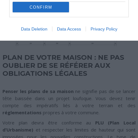
CONFIRM
Data Deletion
Data Access
Privacy Policy
PLAN DE VOTRE MAISON : NE PAS
OUBLIER DE SE RÉFÉRER AUX
OBLIGATIONS LÉGALES
Penser les plans de sa maison
ne signifie pas de se lancer
tête baissée dans un projet loufoque. Vous devez tenir
compte des impératifs liés à votre terrain et des
réglementations
propres à votre commune.
Votre plan devra être conforme au
PLU (Plan Local
d’Urbanisme)
et respecter les limites de hauteur qui sont
imposées pour les nouvelles constructions. Le type de