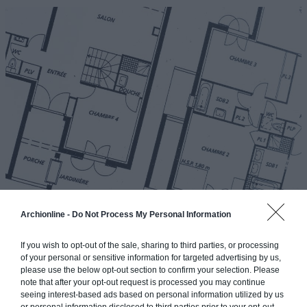
Archionline -
Do Not Process My Personal Information
BIEN ANTICIPER SUR L’AVENIR POUR VOS
PLANS DE MAISON
If you wish to opt-out of the sale, sharing to third parties, or processing
of your personal or sensitive information for targeted advertising by us,
please use the below opt-out section to confirm your selection. Please
Bien sûr, pour optimiser votre plan et voir loin, sachant que si
note that after your opt-out request is processed you may continue
seeing interest-based ads based on personal information utilized by us
vous faites construire, vous allez demeurer dans votre maison