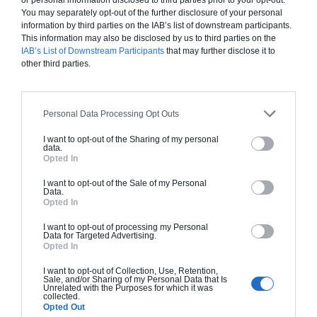
or personal information disclosed to third parties prior to your opt-out.
pour de longues années, vous devez
anticiper
par rapport à
You may separately opt-out of the further disclosure of your personal
vos projets de couple. Ainsi, un jeune couple, devra prévoir
information by third parties on the IAB’s list of downstream participants.
suffisamment de pièces s’ils veulent avoir des enfants. Mais
This information may also be disclosed by us to third parties on the
IAB’s List of Downstream Participants
that may further disclose it to
un couple d’une cinquantaine d’années devra réfléchir à l’avenir
other third parties.
et prévoir par exemple de faire construire
une maison de
plain pied
pour ne pas avoir les difficultés rencontrées par les
personnes âgées qui ont du mal à monter les escaliers
Personal Data Processing Opt Outs
arrivées à un certain âge.
I want to opt-out of the Sharing of my personal
data.
Opted In
Estimez votre projet
I want to opt-out of the Sale of my Personal
Data.
Opted In
I want to opt-out of processing my Personal
Data for Targeted Advertising.
Opted In
I want to opt-out of Collection, Use, Retention,
Sale, and/or Sharing of my Personal Data that Is
Unrelated with the Purposes for which it was
collected.
Opted Out