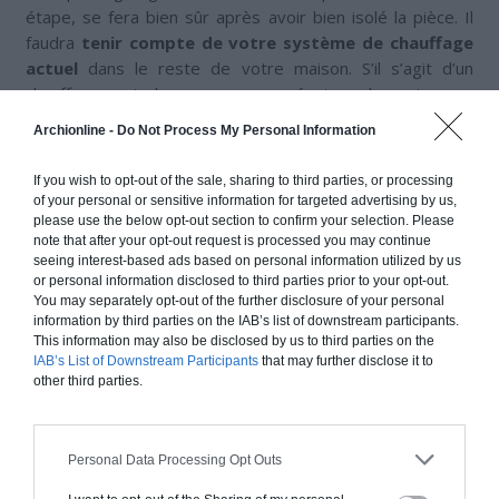
étape, se fera bien sûr après avoir bien isolé la pièce. Il
faudra
tenir compte de votre système de chauffage
actuel
dans le reste de votre maison. S’il s’agit d’un
chauffage central, vous pourrez prévoir quelques travaux
où le
chauffagiste
va ajouter des tuyaux aller et retour
Archionline -
Do Not Process My Personal Information
pour installer le chauffage jusqu’à votre ancien garage.
Avec des convecteurs électriques dans les pièces, vous
If you wish to opt-out of the sale, sharing to third parties, or processing
opterez plutôt pour un radiateur indépendant.
of your personal or sensitive information for targeted advertising by us,
please use the below opt-out section to confirm your selection. Please
Ne pas négliger l’éclairage
note that after your opt-out request is processed you may continue
seeing interest-based ads based on personal information utilized by us
Tant que vous avez un électricien sous la main pour faire
or personal information disclosed to third parties prior to your opt-out.
installer un ou plusieurs radiateurs (selon la surface de
You may separately opt-out of the further disclosure of your personal
votre pièce), voyez avec lui quels sont vos besoins en
information by third parties on the IAB’s list of downstream participants.
This information may also be disclosed by us to third parties on the
ajout de prises et autres
(passage des gaines,
IAB’s List of Downstream Participants
that may further disclose it to
interrupteurs, installation d’un tableau électrique
other third parties.
secondaire pour cette nouvelle installation, etc.) pour vos
besoins d’éclairages.
Personal Data Processing Opt Outs