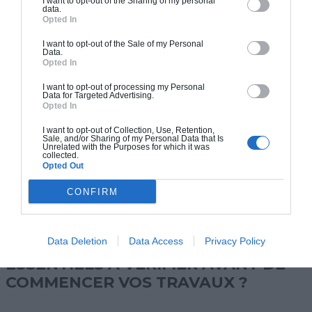
I want to opt-out of the Sharing of my personal
data.
Opted In
I want to opt-out of the Sale of my Personal
Data.
Opted In
I want to opt-out of processing my Personal
Data for Targeted Advertising.
Opted In
I want to opt-out of Collection, Use, Retention,
Sale, and/or Sharing of my Personal Data that Is
Unrelated with the Purposes for which it was
collected.
Opted Out
CONFIRM
Data Deletion
Data Access
Privacy Policy
QUELS SONT LES POINTS
ESSENTIELS À VÉRIFIER AVANT DE
COMMENCER VOS TRAVAUX ?