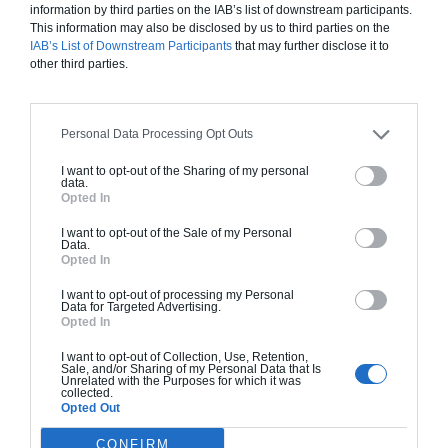
information by third parties on the IAB’s list of downstream participants.
attenante, veillez aussi à l’isolation des tuyaux pour éviter les
This information may also be disclosed by us to third parties on the
bruits de chasse d’eau ou de douche
IAB’s List of Downstream Participants
that may further disclose it to
other third parties.
Personal Data Processing Opt Outs
I want to opt-out of the Sharing of my personal
data.
Opted In
I want to opt-out of the Sale of my Personal
Data.
Opted In
I want to opt-out of processing my Personal
Data for Targeted Advertising.
Opted In
I want to opt-out of Collection, Use, Retention,
Sale, and/or Sharing of my Personal Data that Is
Unrelated with the Purposes for which it was
collected.
FAVORISER LA VENTILATION
Opted Out
CONFIRM