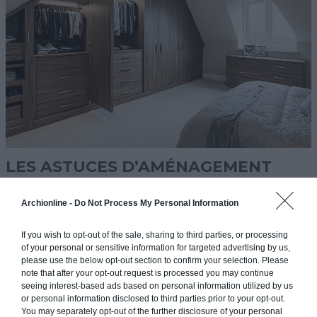
LES ASTUCES D’AMÉNAGEMENT
L’ISOLATION PHONIQUE
Archionline -
Do Not Process My Personal Information
Une suite parentale bien conçue c’est aussi un lieu de repos,
If you wish to opt-out of the sale, sharing to third parties, or processing
dans lequel vous n’entendrez ni le bruit de la télé du salon ni la
of your personal or sensitive information for targeted advertising by us,
musique des voisins. D’où l’importance d’une b
onne isolation
please use the below opt-out section to confirm your selection. Please
note that after your opt-out request is processed you may continue
phonique.
Utilisez des cloisons épaisses ou des matériaux
seeing interest-based ads based on personal information utilized by us
spécifiques (panneaux acoustiques, laine de roche), et pensez
or personal information disclosed to third parties prior to your opt-out.
aux portes pleines plutôt que creuses. Si la salle de bain est
You may separately opt-out of the further disclosure of your personal