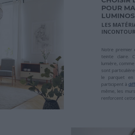
CHOISIR
POUR MA
LUMINOS
LES MATÉRI
INCONTOU
Notre premier c
teinte claire.
lumière, comme l
sont particulièr
le parquet en 
participent à
dif
même, les murs
renforcent cette