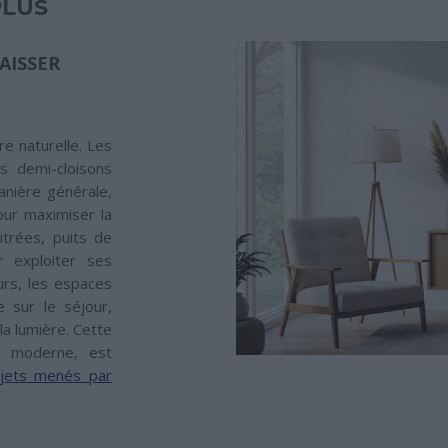
PLUS
AISSER
re naturelle. Les
s demi-cloisons
anière générale,
our maximiser la
itrées, puits de
 exploiter ses
urs, les espaces
 sur le séjour,
la lumière. Cette
nt moderne, est
ojets menés par