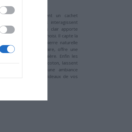
iaux naturels apportent un cachet
tre intérieur lorsqu’ils interagissent
. Par exemple, le bois clair apporte
sité lorsqu’il est bien choisi. Il capte la
sombrir l’espace. La pierre naturelle
e travertin ou le calcaire, offre une
 et élégante de la lumière. Enfin les
s, tels que le lin ou le coton, laissent
ière tout en créant une ambiance
 sont parfaits pour les rideaux de vos