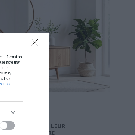
ive information
ase note that
rsonal
 You may
s list of
s List of
AUX NATURELS ET LEUR
N AVEC LA LUMIÈRE