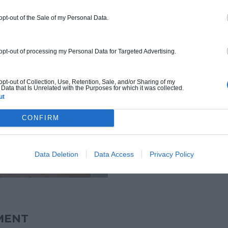
 opt-out of the Sale of my Personal Data.
Certains matér
indéniable à vo
avec la lumière
 opt-out of processing my Personal Data for Targeted Advertising.
chaleur et lumino
lumière sans as
 opt-out of Collection, Use, Retention, Sale, and/or Sharing of my
claire, comme l
Data that Is Unrelated with the Purposes for which it was collected.
diffusion douce
ut
textiles naturel
CONFIRM
passer la lum
apaisante : ils
salles à vivre !
Data Deletion
Data Access
Privacy Policy
MENT