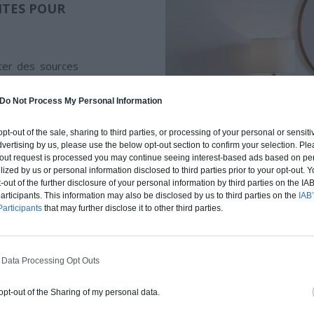
NTES POUR
iter des sources
es obstruer. Pour
nt les surfaces
Do Not Process My Personal Information
antes, comme les
voient la lumière
 opt-out of the sale, sharing to third parties, or processing of your personal or sensit
s miroirs, placés
dvertising by us, please use the below opt-out section to confirm your selection. Ple
t-out request is processed you may continue seeing interest-based ads based on pe
émultiplier la
ilized by us or personal information disclosed to third parties prior to your opt-out.
s étroits.
-out of the further disclosure of your personal information by third parties on the IAB’
ticipants. This information may also be disclosed by us to third parties on the
IAB’
articipants
that may further disclose it to other third parties.
 Data Processing Opt Outs
LES MATÉRI
 opt-out of the Sharing of my personal data.
INTERACTIO