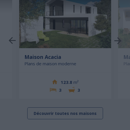
Maison Acacia
Ma
Plans de maison moderne
Pl
123.8
m²
3
3
Découvrir toutes nos maisons