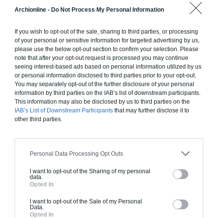
Construction ossature bois
Archionline -
Do Not Process My Personal Information
Chiffrage estimatif pour : Fondations et normes
standards. Construction en ossature bois isolé.
If you wish to opt-out of the sale, sharing to third parties, or processing
Finitions haut de gamme. Le prix "clé en main"
of your personal or sensitive information for targeted advertising by us,
inclut le gros oeuvre et le second oeuvre (cuisine,
please use the below opt-out section to confirm your selection. Please
note that after your opt-out request is processed you may continue
peinture, sols...), mais exclut piscine, jardin et
seeing interest-based ads based on personal information utilized by us
clôture.
or personal information disclosed to third parties prior to your opt-out.
You may separately opt-out of the further disclosure of your personal
À partir de
information by third parties on the IAB’s list of downstream participants.
242 000€ TTC
This information may also be disclosed by us to third parties on the
IAB’s List of Downstream Participants
that may further disclose it to
other third parties.
Je la veux !
Personal Data Processing Opt Outs
I want to opt-out of the Sharing of my personal
data.
Opted In
Construction BBC
I want to opt-out of the Sale of my Personal
Chiffrage estimatif pour : Fondations et normes
Data.
standards. Construction en bloc coffrant isolant
Opted In