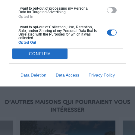
(RT 2020). Finitions haut de gamme. Le prix "clé
I want to opt-out of processing my Personal
en main" inclut le gros oeuvre et le second
Data for Targeted Advertising.
Opted In
oeuvre (cuisine, peinture, sols...), mais exclut
piscine, jardin et clôture.
I want to opt-out of Collection, Use, Retention,
Sale, and/or Sharing of my Personal Data that Is
Unrelated with the Purposes for which it was
À partir de
collected.
Opted Out
282 000€ TTC
CONFIRM
Je la veux !
Data Deletion
Data Access
Privacy Policy
D'AUTRES MAISONS QUI POURRAIENT VOUS
INTÉRESSER