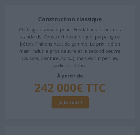
Construction classique
Chiffrage estimatif pour : Fondations et normes
standards. Construction en brique, parpaing ou
béton. Finitions haut de gamme. Le prix "clé en
main" inclut le gros oeuvre et le second oeuvre
(cuisine, peinture, sols...), mais exclut piscine,
jardin et clôture.
À partir de
242 000€ TTC
Je la veux !