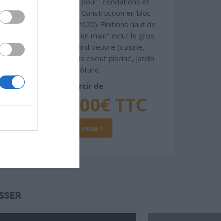
Chiffrage estimatif pour : Fondations et
normes standards. Construction en bloc
coffrant isolant (RT 2020). Finitions haut de
gamme. Le prix "clé en main" inclut le gros
oeuvre et le second oeuvre (cuisine,
peinture, sols...), mais exclut piscine, jardin
et clôture.
À partir de
4 560 000€ TTC
Je la veux !
SSER