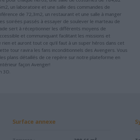
5m2, un laboratoire et une salle des commandes de
onférence de 72,3m2, un restaurant et une salle à manger
s soirées passés à essayer de soulever le marteau de
acade sert à réceptionner les différents moyens de
ccessible et communiquant facilitant les missions et
en et auront tout ce qu’il faut à un super héros dans cet
ette tour ravira les fans inconditionnels des Avengers. Vous
les plans détaillés de ce repère sur notre plateforme en
ntérieur façon Avenger!
n 3D.
Surface annexe
S
Terrasse :
380.66 m²
To