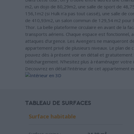
m2, un dojo de 80,29m2, une salle de sport de 48,7
156,1m2 (si Hulk n’a pas tout cassé), une salle de c
de 410,93m2, un salon commun de 129,54 m2 pour le
Thor. La belle plateforme circulaire en avant de la f
transports aériens. Chaque espace est fonctionnel, a
attaques d’urgence. Les Avengers ne manqueront de ri
appartement privé de plusieurs niveaux. Le plan de c
pouvez dès à présent voir en détail et gratuitement 
téléchargement. N’hesitez plus à réaménager votre i
Decouvrez en détail l’intérieur de cet appartement e
TABLEAU DE SURFACES
Surface habitable
Surface cuisine :
34.29 m²