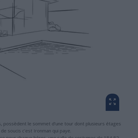
, possèdent le sommet d’une tour dont plusieurs étages
e soucis c’est Ironman qui paye.
bre pour chaque héros, une salle de costumes de 184,82