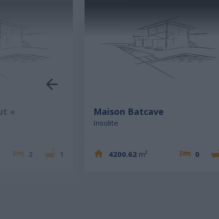
ut «
Maison Batcave
Insolite
2
1
4200.62
m²
0