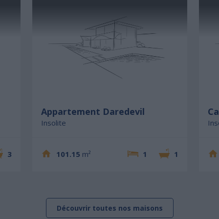
Appartement Daredevil
Ca
Insolite
Ins
3
101.15
m²
1
1
Découvrir toutes nos maisons