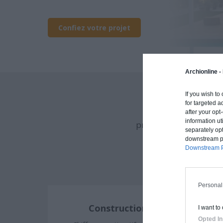
Confiez votre projet
Archionline -
If you wish to
for targeted a
Archionline vous of
after your op
information ut
procédé constructif et
separately opt
downstream par
Downstream P
Personal
Construction classique
I want to
Opted In