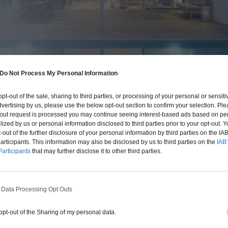
Do Not Process My Personal Information
 opt-out of the sale, sharing to third parties, or processing of your personal or sensit
BUDGET ET PROCÉDÉ
dvertising by us, please use the below opt-out section to confirm your selection. Ple
fre un chiffrage estimatif pour la construction de cette m
t-out request is processed you may continue seeing interest-based ads based on pe
ilized by us or personal information disclosed to third parties prior to your opt-out.
 du type de livraison souhaité : auto-construction, clos co
-out of the further disclosure of your personal information by third parties on the IAB’
d'air) ou clé en main.
ticipants. This information may also be disclosed by us to third parties on the
IAB’
articipants
that may further disclose it to other third parties.
Auto-construction
Clos couvert
Clé en main
 Data Processing Opt Outs
Construction ossature bois
 opt-out of the Sharing of my personal data.