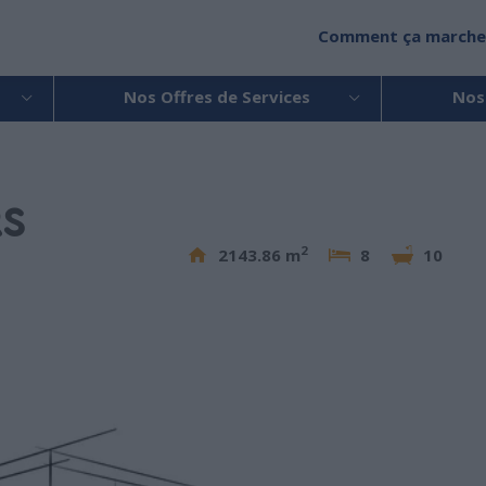
Comment ça marche
Nos Offres de Services
Nos
RS
2
2143.86 m
8
10