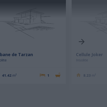
bane de Tarzan
Cellule Joker
olite
Insolite
41.42
m²
1
8.23
m²