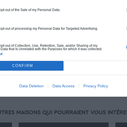
Chiffrage estimatif pour : Fondations et
normes standards. Construction en
 opt-out of the Sale of my Personal Data.
ossature bois isolé. Finitions haut de
gamme. Le prix "clé en main" inclut le gros
oeuvre et le second oeuvre (cuisine,
 opt-out of processing my Personal Data for Targeted Advertising.
peinture, sols...), mais exclut piscine, jardin
et clôture.
 opt-out of Collection, Use, Retention, Sale, and/or Sharing of my
À partir de
Data that Is Unrelated with the Purposes for which it was collected.
ut
3 917 000€ TTC
CONFIRM
Je la veux !
Data Deletion
Data Access
Privacy Policy
UTRES MAISONS QUI POURRAIENT VOUS INTÉRE