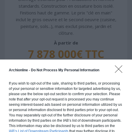
standards. Construction en ossature bois isolé.
Finitions haut de gamme. Le prix "clé en main"
inclut le gros oeuvre et le second oeuvre (cuisine,
peinture, sols...), mais exclut piscine, jardin et
clôture.
À partir de
7 878 000€ TTC
Je la veux !
Archionline -
Do Not Process My Personal Information
If you wish to opt-out of the sale, sharing to third parties, or processing
of your personal or sensitive information for targeted advertising by us,
please use the below opt-out section to confirm your selection. Please
note that after your opt-out request is processed you may continue
Construction BBC
seeing interest-based ads based on personal information utilized by us
or personal information disclosed to third parties prior to your opt-out.
Chiffrage estimatif pour : Fondations et normes
You may separately opt-out of the further disclosure of your personal
standards. Construction en bloc coffrant isolant
information by third parties on the IAB’s list of downstream participants.
This information may also be disclosed by us to third parties on the
(RT 2020). Finitions haut de gamme. Le prix "clé
IAB’s List of Downstream Participants
that may further disclose it to