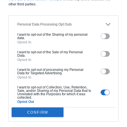
en main" inclut le gros oeuvre et le second
other third parties.
oeuvre (cuisine, peinture, sols...), mais exclut
piscine, jardin et clôture.
À partir de
Personal Data Processing Opt Outs
9 138 000€ TTC
I want to opt-out of the Sharing of my personal
data.
Opted In
Je la veux !
I want to opt-out of the Sale of my Personal
Data.
Opted In
I want to opt-out of processing my Personal
Data for Targeted Advertising.
Opted In
D'AUTRES MAISONS QUI POURRAIENT VOUS
I want to opt-out of Collection, Use, Retention,
Sale, and/or Sharing of my Personal Data that Is
INTÉRESSER
Unrelated with the Purposes for which it was
collected.
Opted Out
CONFIRM