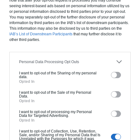
note that after your opt-out request is processed you may continue
Je la veux !
seeing interest-based ads based on personal information utilized by us
or personal information disclosed to third parties prior to your opt-out.
You may separately opt-out of the further disclosure of your personal
information by third parties on the IAB’s list of downstream participants.
This information may also be disclosed by us to third parties on the
IAB’s List of Downstream Participants
that may further disclose it to
Construction BBC
other third parties.
Chiffrage estimatif pour : Fondations et normes
standards. Construction en bloc coffrant isolant
Personal Data Processing Opt Outs
(RT 2020). Finitions haut de gamme. Le prix "clé
en main" inclut le gros oeuvre et le second
I want to opt-out of the Sharing of my personal
data.
oeuvre (cuisine, peinture, sols...), mais exclut
Opted In
piscine, jardin et clôture.
I want to opt-out of the Sale of my Personal
À partir de
Data.
Opted In
303 000€ TTC
I want to opt-out of processing my Personal
Data for Targeted Advertising.
Opted In
Je la veux !
I want to opt-out of Collection, Use, Retention,
Sale, and/or Sharing of my Personal Data that Is
Unrelated with the Purposes for which it was