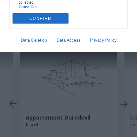
collected.
Opted Out
CONFIRM
D'AUTRES MAISONS QUI POURRAIENT VOUS
INTÉRESSER
Data Deletion
Data Access
Privacy Policy
Appartement Daredevil
Ca
Insolite
Ins