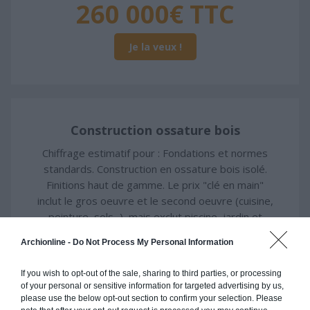
260 000€ TTC
Je la veux !
Construction ossature bois
Chiffrage estimatif pour : Fondations et normes
standards. Construction en ossature bois isolé.
Finitions haut de gamme. Le prix "clé en main"
inclut le gros oeuvre et le second oeuvre (cuisine,
peinture, sols...), mais exclut piscine, jardin et
clôture.
Archionline -
Do Not Process My Personal Information
À partir de
260 000€ TTC
If you wish to opt-out of the sale, sharing to third parties, or processing
of your personal or sensitive information for targeted advertising by us,
please use the below opt-out section to confirm your selection. Please