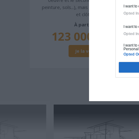
peinture, sols...), mais exclut piscine, jardin
I want to
et clôture.
Opted In
À partir de
I want to
123 000€ TTC
Opted In
I want to
Personal 
Je la veux !
Opted O
D'A