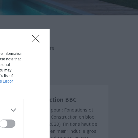
aison en fonction du
uvert (hors d'eau, hors
ive information
ase note that
rsonal
 You may
s list of
s List of
Construction BBC
Chiffrage estimatif pour : Fondations et
normes standards. Construction en bloc
coffrant isolant (RT 2020). Finitions haut de
gamme. Le prix "clé en main" inclut le gros
oeuvre et le second oeuvre (cuisine,