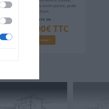
peinture, sols...), mais exclut piscine, jardin
et clôture.
À partir de
144 000€ TTC
Je la veux !
SSER