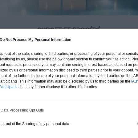
BUDGET ET PROCÉDÉ
fre un chiffrage estimatif pour la construction de cette m
Do Not Process My Personal Information
 du type de livraison souhaité : auto-construction, clos co
 opt-out of the sale, sharing to third parties, or processing of your personal or sensit
d'air) ou clé en main.
dvertising by us, please use the below opt-out section to confirm your selection. Ple
t-out request is processed you may continue seeing interest-based ads based on pe
ilized by us or personal information disclosed to third parties prior to your opt-out.
Auto-construction
Clos couvert
Clé en main
-out of the further disclosure of your personal information by third parties on the IAB’
ticipants. This information may also be disclosed by us to third parties on the
IAB’
articipants
that may further disclose it to other third parties.
Construction ossature bois
Chiffrage estimatif pour : Fondations et
 Data Processing Opt Outs
normes standards. Construction en
ossature bois isolé. Finitions haut de
 opt-out of the Sharing of my personal data.
gamme. Le prix "clé en main" inclut le gros
oeuvre et le second oeuvre (cuisine,