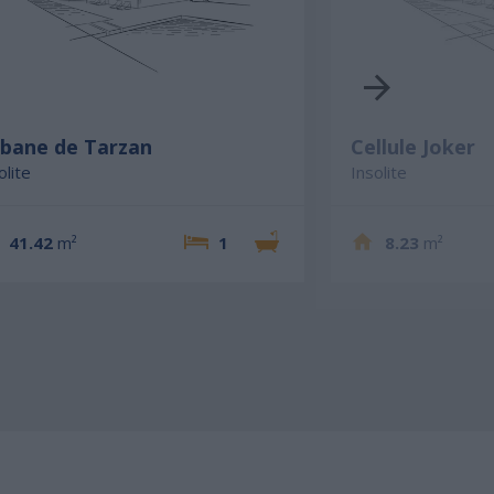
bane de Tarzan
Cellule Joker
olite
Insolite
41.42
m²
1
8.23
m²