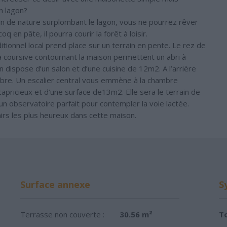
n lagon?
oin de nature surplombant le lagon, vous ne pourrez rêver
en pâte, il pourra courir la forêt à loisir.
itionnel local prend place sur un terrain en pente. Le rez de
a coursive contournant la maison permettent un abri à
n dispose d’un salon et d’une cuisine de 12m2. A l’arrière
bre. Un escalier central vous emmène à la chambre
apricieux et d’une surface de13m2. Elle sera le terrain de
un observatoire parfait pour contempler la voie lactée.
rs les plus heureux dans cette maison.
Surface annexe
S
Terrasse non couverte :
30.56 m²
To