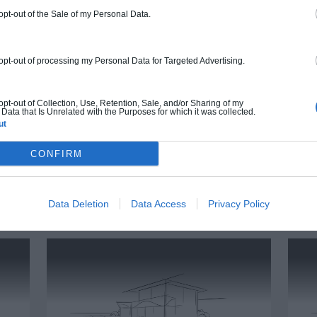
peinture, sols...), mais exclut piscine, jardin
 opt-out of the Sale of my Personal Data.
et clôture.
À partir de
 opt-out of processing my Personal Data for Targeted Advertising.
123 000€ TTC
 opt-out of Collection, Use, Retention, Sale, and/or Sharing of my
Data that Is Unrelated with the Purposes for which it was collected.
Je la veux !
ut
CONFIRM
Data Deletion
Data Access
Privacy Policy
UTRES MAISONS QUI POURRAIENT VOUS INTÉRE