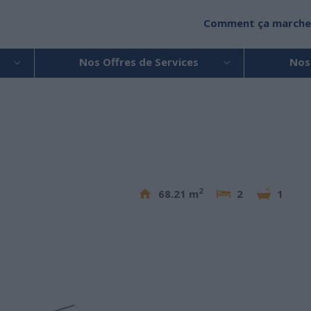
Comment ça marche
Nos Offres de Services
Nos
2
68.21 m
2
1