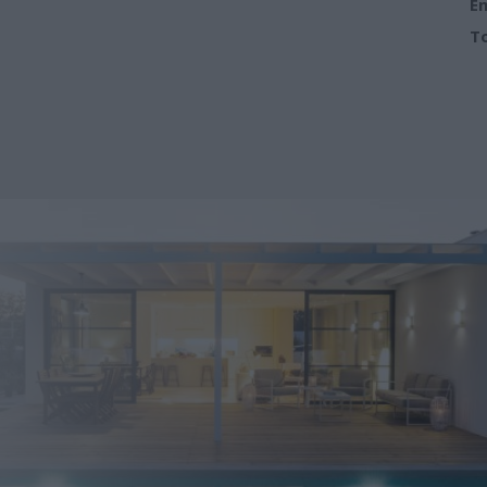
Em
To