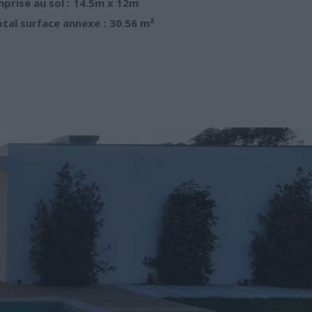
prise au sol :
14.5m x 12m
tal surface annexe :
30.56 m²