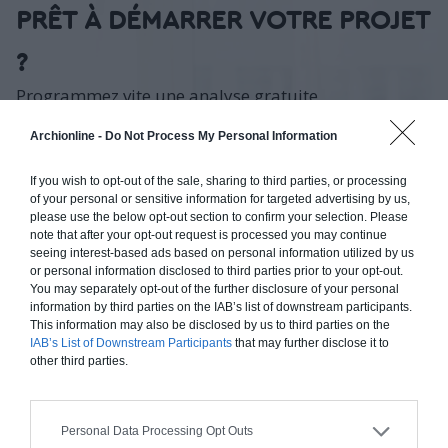
PRÊT À DÉMARRER VOTRE PROJET
?
Programmez vite une analyse gratuite
Faites les bons choix techniques et conceptuels, dès le
Archionline -
Do Not Process My Personal Information
départ, trouvez les meilleurs architectes et artisans
au bon prix pour vos besoins et obtenez une
If you wish to opt-out of the sale, sharing to third parties, or processing
estimation rapide du budget et des délais de
of your personal or sensitive information for targeted advertising by us,
réalisation de vos travaux.
please use the below opt-out section to confirm your selection. Please
note that after your opt-out request is processed you may continue
seeing interest-based ads based on personal information utilized by us
Obtenir un Devis Rapidement
or personal information disclosed to third parties prior to your opt-out.
You may separately opt-out of the further disclosure of your personal
information by third parties on the IAB’s list of downstream participants.
This information may also be disclosed by us to third parties on the
IAB’s List of Downstream Participants
that may further disclose it to
A propos
other third parties.
Comment ça marche ?
Qui sommes-nous ?
Personal Data Processing Opt Outs