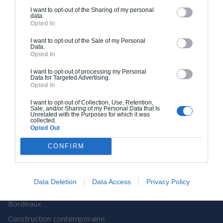
Pourquoi nous faire
I want to opt-out of the Sharing of my personal
confiance ?
data.
Opted In
Contact
I want to opt-out of the Sale of my Personal
Presse
Data.
Opted In
Archionline est une société
I want to opt-out of processing my Personal
de Batiweb Group
Data for Targeted Advertising.
Opted In
Plan du site
I want to opt-out of Collection, Use, Retention,
Sale, and/or Sharing of my Personal Data that Is
Nos Services
Unrelated with the Purposes for which it was
collected.
Rénovation d’appartement à
Opted Out
Paris
CONFIRM
Rénovation d’appartement à
Lyon
Data Deletion
Data Access
Privacy Policy
Rénovation d’appartement à
Bordeaux
Construction contemporaine