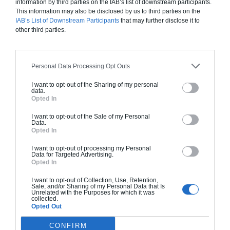
information by third parties on the IAB’s list of downstream participants.
les apports bénéfiques et minimiser les nuisances. Quelques
This information may also be disclosed by us to third parties on the
règles d’or :
IAB’s List of Downstream Participants
that may further disclose it to
other third parties.
– En climat tempéré, il est judicieux d’ouvrir la façade principale
vers le nord-est ou sud-ouest, là où les vents d’été sont les
plus fréquents.
Personal Data Processing Opt Outs
– Les ouvertures principales (fenêtres, portes-fenêtres)
doivent capter les brises estivales tout en évitant les vents
I want to opt-out of the Sharing of my personal
data.
froids d’hiver.
Opted In
– Des obstacles naturels (comme des haies, des murs ou des
I want to opt-out of the Sale of my Personal
arbres) peuvent être placés pour canaliser ou ralentir le vent,
Data.
Opted In
selon les besoins.
I want to opt-out of processing my Personal
Ainsi, une maison avec des baies vitrées orientées vers un
Data for Targeted Advertising.
jardin exposé aux vents estivaux, combinée à des lucarnes au
Opted In
sud, bénéficiera d’une ventilation douce et constante. Pour
I want to opt-out of Collection, Use, Retention,
démarrer des travaux de construction avec un architecte,
Sale, and/or Sharing of my Personal Data that Is
Unrelated with the Purposes for which it was
faites confiance à Archionline
, qui se chargera de trouver le
collected.
Opted Out
professionnel le plus adapté à votre projet, pour vous
accompagner de A à Z.
CONFIRM