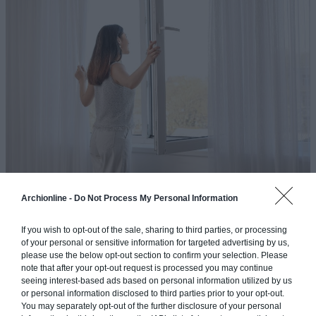
L’ARCHITECTURE SPÉCIALISÉE
Archionline -
Do Not Process My Personal Information
L’ORIENTATION DU BÂTIMENT
If you wish to opt-out of the sale, sharing to third parties, or processing
of your personal or sensitive information for targeted advertising by us,
please use the below opt-out section to confirm your selection. Please
L’orientation d’un bâtiment joue
un rôle capital dans
note that after your opt-out request is processed you may continue
l’efficacité de sa ventilation naturelle
. Dès la phase de
seeing interest-based ads based on personal information utilized by us
or personal information disclosed to third parties prior to your opt-out.
conception, les architectes analysent les vents dominants, la
You may separately opt-out of the further disclosure of your personal
course du soleil et les variations saisonnières pour maximiser