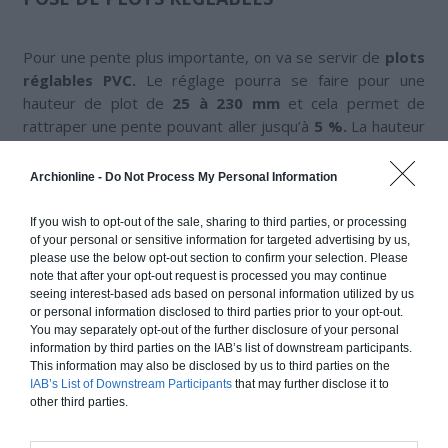
Pour une pente plus importante, on va se servir de
plots
réglables PVC.
Le réglage pourra se faire pour une
hauteur de plot de
25 à 230 mm
et cela permet de
rattraper une pente pouvant aller jusqu’à
5 %.
La hauteur
des plots devra être adaptée en tenant bien compte de la
dimension des lambourdes et lames. Le calcul de la
Archionline -
Do Not Process My Personal Information
hauteur à rattraper peut dépendre aussi des lambourdes
selon qu’elles sont en aluminium ou en bois.
If you wish to opt-out of the sale, sharing to third parties, or processing
of your personal or sensitive information for targeted advertising by us,
Ce type de travail est bien sûr à confier à une véritable
please use the below opt-out section to confirm your selection. Please
professionnel de la terrasse !
note that after your opt-out request is processed you may continue
seeing interest-based ads based on personal information utilized by us
or personal information disclosed to third parties prior to your opt-out.
You may separately opt-out of the further disclosure of your personal
A savoir
: lorsque la hauteur à rattraper pour une pente
information by third parties on the IAB’s list of downstream participants.
est
supérieure à 230 mm
et que l’utilisation de plots
This information may also be disclosed by us to third parties on the
s’avère impossible, le professionnel pourra installer des
IAB’s List of Downstream Participants
that may further disclose it to
other third parties.
petites dalles de béton sous chaque plot PVC ou bien il
choisira de poser les plots sur des parpaings béton pour