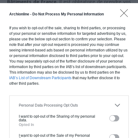
Bâtiments de France.
Il est obligatoire de prendre vos
renseignements auprès de lui avant d’effectuer tout type
Archionline -
Do Not Process My Personal Information
de travaux.
If you wish to opt-out of the sale, sharing to third parties, or processing
of your personal or sensitive information for targeted advertising by us,
VÉRANDA DANS UNE COPROPRIÉTÉ
please use the below opt-out section to confirm your selection. Please
note that after your opt-out request is processed you may continue
seeing interest-based ads based on personal information utilized by us
Si vous vivez dans un lotissement et que votre pavillon
or personal information disclosed to third parties prior to your opt-out.
dépend de la copropriété, là encore, vous ne pouvez pas
You may separately opt-out of the further disclosure of your personal
information by third parties on the IAB’s list of downstream participants.
décider de commencer la construction d’une véranda sans
This information may also be disclosed by us to third parties on the
avoir au préalable consulté la copropriété (règlement de
IAB’s List of Downstream Participants
that may further disclose it to
la copropriété). Vous pourrez soumettre votre projet lors
other third parties.
de l’Assemblée de Copropriété.
Personal Data Processing Opt Outs
I want to opt-out of the Sharing of my personal
data.
Opted In
I want to opt-out of the Sale of my Personal