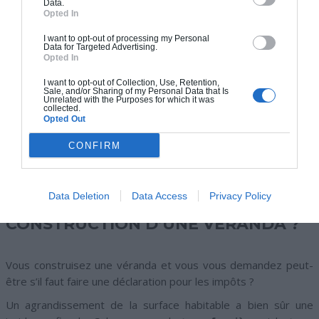
Data.
Opted In
I want to opt-out of processing my Personal
Data for Targeted Advertising.
Opted In
I want to opt-out of Collection, Use, Retention,
Sale, and/or Sharing of my Personal Data that Is
Unrelated with the Purposes for which it was
collected.
Opted Out
CONFIRM
QUELLES SONT LES DÉMARCHES
Data Deletion
Data Access
Privacy Policy
FISCALES À FAIRE LORS DE LA
CONSTRUCTION D’UNE VÉRANDA ?
Vous construisez une véranda et vous vous demandez peut-
être s’il faut faire une déclaration pour les impôts ?
Un agrandissement de la surface habitable a bien sûr une