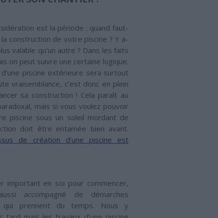
idération est la période : quand faut-
s la construction de votre piscine ? Y a-
lus valable qu’un autre ? Dans les faits
mais on peut suivre une certaine logique.
 d’une piscine extérieure sera surtout
ute vraisemblance, c’est donc en plein
 lancer sa construction ! Cela paraît au
aradoxal, mais si vous voulez pouvoir
re piscine sous un soleil mordant de
uction doit être entamée bien avant.
ssus de création d’une piscine est
ier important en soi pour commencer,
aussi accompagné de démarches
es qui prennent du temps. Nous y
s tard mais les travaux d’une piscine