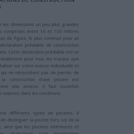
S
e les dimensions un peu plus grandes
les comprises entre 10 et 100 mètres
cas de figure, le plus commun pour un
 déclaration préalable de construction
uée. Cette déclaration préalable est un
globalement pour tous les travaux que
liser sur votre maison individuelle et
 qui ne nécessitent pas de permis de
i, la construction d’une piscine est
mme une annexe. Il faut toutefois
s nuances dans les conditions.
iste différents types de piscines. Il
 de distinguer la piscine hors sol de la
, ainsi que les piscines intérieures et
Les distinctions sont importantes