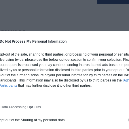
PERMIS DE
Do Not Process My Personal Information
 opt-out of the sale, sharing to third parties, or processing of your personal or sensit
es déclarations
dvertising by us, please use the below opt-out section to confirm your selection. Ple
projet
. En fait ce
t-out request is processed you may continue seeing interest-based ads based on pe
 taille de votre
ilized by us or personal information disclosed to third parties prior to your opt-out.
sont exemptés
-out of the further disclosure of your personal information by third parties on the IAB’
ticipants. This information may also be disclosed by us to third parties on the
IAB’
s dimensions du
articipants
that may further disclose it to other third parties.
 carré. Sous ces
risation n’est
struisez pas un
 Data Processing Opt Outs
ependant, dans
ssins de cette
 opt-out of the Sharing of my personal data.
ation peut être