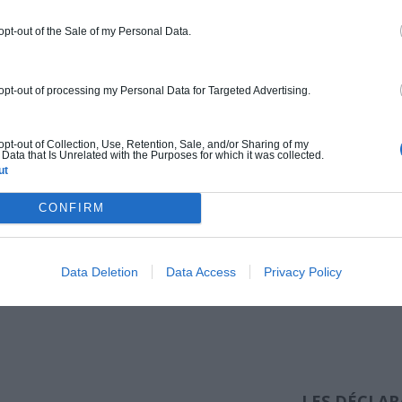
 opt-out of the Sale of my Personal Data.
turelle ou parc
uvegardé comme
 opt-out of processing my Personal Data for Targeted Advertising.
et dans les sites
ment comme les
 d’homme. Plus
 opt-out of Collection, Use, Retention, Sale, and/or Sharing of my
Data that Is Unrelated with the Purposes for which it was collected.
 se référer aux
ut
s, et pour cela
nisme de votre
CONFIRM
et imposer des
a règle générale.
Data Deletion
Data Access
Privacy Policy
LES DÉCLA