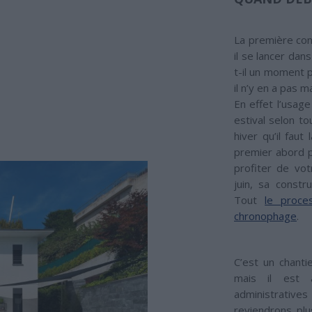
La première cons
il se lancer dan
t-il un moment p
il n’y en a pas 
En effet l’usage
estival selon to
hiver qu’il faut
premier abord p
profiter de vot
juin, sa constr
Tout
le proce
chronophage
.
C’est un chant
mais il est 
administrativ
reviendrons plu