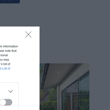
ive information
ase note that
rsonal
 You may
s list of
s List of