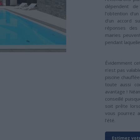
dépendent de 
l’obtention d’un
d’un accord s
réponses des 
mairies peuven
pendant laquell
Évidemment cet
n’est pas valabl
piscine chauffée
toute aussi co
avantage ! Néan
conseillé puisqu
soit prête lorsq
vous pourrez a
l’été.
Estimez votr