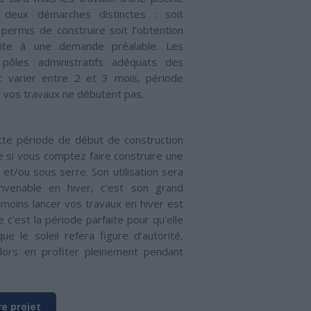
deux démarches distinctes : soit
 permis de construire soit l’obtention
uite à une demande préalable. Les
pôles administratifs adéquats des
t varier entre 2 et 3 mois, période
e vos travaux ne débutent pas.
te période de début de construction
e si vous comptez faire construire une
 et/ou sous serre. Son utilisation sera
nvenable en hiver, c’est son grand
moins lancer vos travaux en hiver est
e c’est la période parfaite pour qu’elle
ue le soleil refera figure d’autorité,
lors en profiter pleinement pendant
e projet